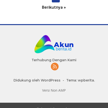
a
Berikutnya »
g
i
n
a
s
i
p
o
Terhubung Dengan Kami
s
Didukung oleh WordPress
-
Tema: wpberita.
Versi Non AMP
slot777 maxwin