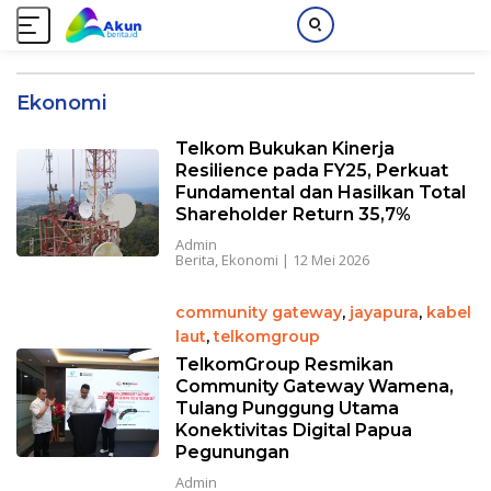
L
a
Ekonomi
n
g
Telkom Bukukan Kinerja
s
Resilience pada FY25, Perkuat
u
Fundamental dan Hasilkan Total
n
Shareholder Return 35,7%
g
Admin
k
Berita
,
Ekonomi
|
12 Mei 2026
e
k
community gateway
,
jayapura
,
kabel
o
laut
,
telkomgroup
n
TelkomGroup Resmikan
t
Community Gateway Wamena,
e
Tulang Punggung Utama
n
Konektivitas Digital Papua
Pegunungan
Admin