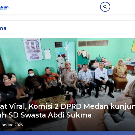
kma
t Viral, Komisi 2 DPRD Medan kunju
ah SD Swasta Abdi Sukma
 Januari 2025