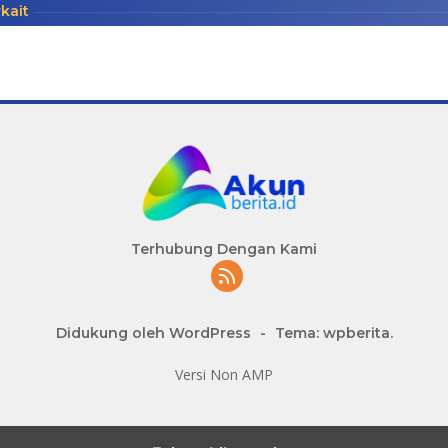
rkait
Terhubung Dengan Kami
Didukung oleh WordPress
-
Tema: wpberita.
Versi Non AMP