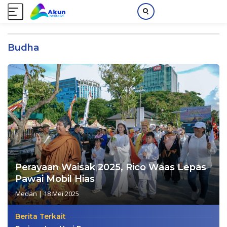
L
a
Budha
n
g
s
u
n
g
k
e
k
o
n
Perayaan Waisak 2025, Rico Waas Lepas
t
Pawai Mobil Hias
e
Medan
|
18 Mei 2025
n
Berita Terkait