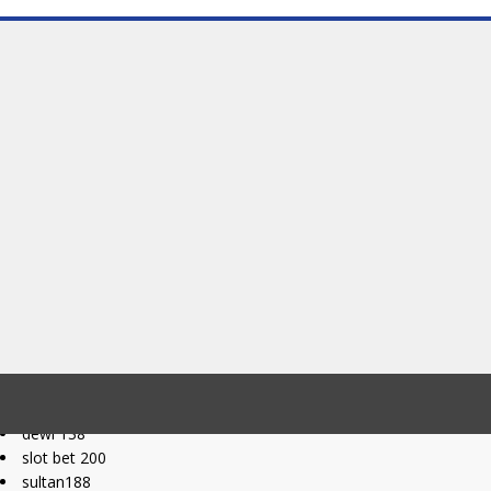
slot777 maxwin
slot depo 10k
dewi 138
slot bet 200
sultan188