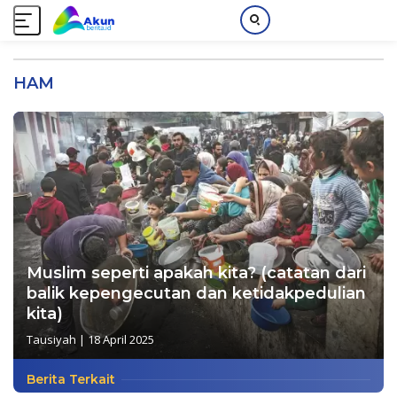
L
a
HAM
n
g
s
u
n
g
k
e
k
o
Muslim seperti apakah kita? (catatan dari
n
balik kepengecutan dan ketidakpedulian
t
kita)
e
Tausiyah
|
18 April 2025
n
Berita Terkait