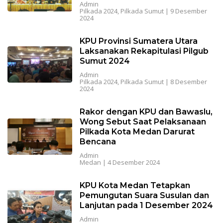
Admin
Pilkada 2024
,
Pilkada Sumut
|
9 Desember
2024
KPU Provinsi Sumatera Utara
Laksanakan Rekapitulasi Pilgub
Sumut 2024
Admin
Pilkada 2024
,
Pilkada Sumut
|
8 Desember
2024
Rakor dengan KPU dan Bawaslu,
Wong Sebut Saat Pelaksanaan
Pilkada Kota Medan Darurat
Bencana
Admin
Medan
|
4 Desember 2024
KPU Kota Medan Tetapkan
Pemungutan Suara Susulan dan
Lanjutan pada 1 Desember 2024
Admin