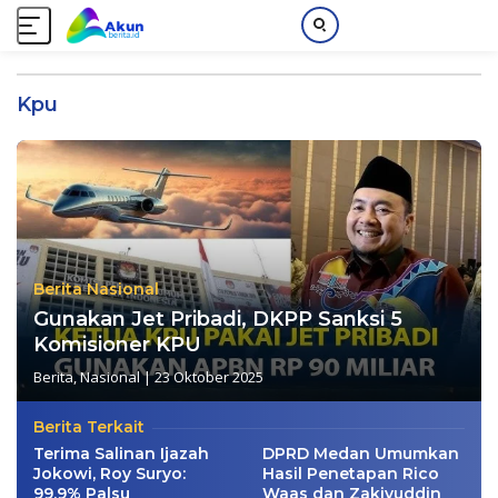
L
a
Kpu
n
g
s
u
n
g
k
e
Berita Nasional
k
Gunakan Jet Pribadi, DKPP Sanksi 5
o
Komisioner KPU
n
Berita
,
Nasional
|
23 Oktober 2025
t
e
Berita Terkait
n
Terima Salinan Ijazah
DPRD Medan Umumkan
Jokowi, Roy Suryo:
Hasil Penetapan Rico
99,9% Palsu
Waas dan Zakiyuddin