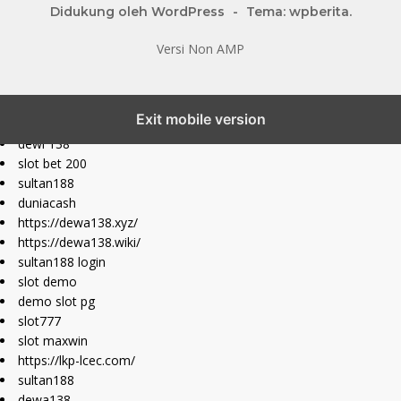
Didukung oleh WordPress
-
Tema: wpberita.
Versi Non AMP
slot777 maxwin
Exit mobile version
slot depo 10k
dewi 138
slot bet 200
sultan188
duniacash
https://dewa138.xyz/
https://dewa138.wiki/
sultan188 login
slot demo
demo slot pg
slot777
slot maxwin
https://lkp-lcec.com/
sultan188
dewa138