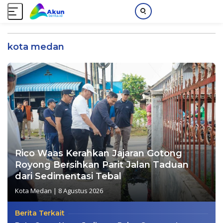
L
a
kota medan
n
g
s
u
n
g
k
e
k
o
Rico Waas Kerahkan Jajaran Gotong
n
Royong Bersihkan Parit Jalan Taduan
t
dari Sedimentasi Tebal
e
Kota Medan
|
8 Agustus 2026
n
Berita Terkait