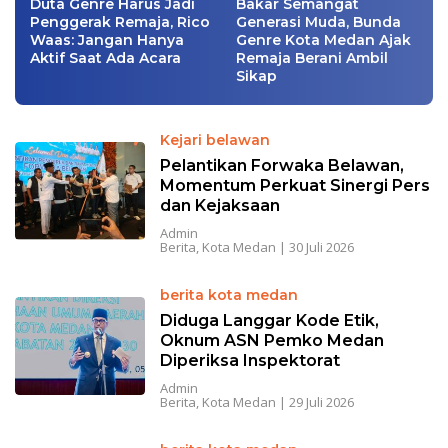
Duta Genre Harus Jadi
Bakar Semangat
Penggerak Remaja, Rico
Generasi Muda, Bunda
Waas: Jangan Hanya
Genre Kota Medan Ajak
Aktif Saat Ada Acara
Remaja Berani Ambil
Sikap
Kejari belawan
Pelantikan Forwaka Belawan,
Momentum Perkuat Sinergi Pers
dan Kejaksaan
Admin
Berita
,
Kota Medan
|
30 Juli 2026
berita kota medan
Diduga Langgar Kode Etik,
Oknum ASN Pemko Medan
Diperiksa Inspektorat
Admin
Berita
,
Kota Medan
|
29 Juli 2026