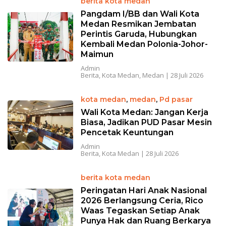
berita kota medan
Pangdam I/BB dan Wali Kota
Medan Resmikan Jembatan
Perintis Garuda, Hubungkan
Kembali Medan Polonia-Johor-
Maimun
Admin
Berita
,
Kota Medan
,
Medan
|
28 Juli 2026
kota medan
,
medan
,
Pd pasar
Wali Kota Medan: Jangan Kerja
Biasa, Jadikan PUD Pasar Mesin
Pencetak Keuntungan
Admin
Berita
,
Kota Medan
|
28 Juli 2026
berita kota medan
Peringatan Hari Anak Nasional
2026 Berlangsung Ceria, Rico
Waas Tegaskan Setiap Anak
Punya Hak dan Ruang Berkarya