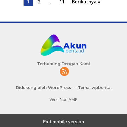
P
1
2
…
11
Berikutnya »
a
g
i
n
a
s
i
p
Terhubung Dengan Kami
o
s
Didukung oleh WordPress
-
Tema: wpberita.
Versi Non AMP
slot777 maxwin
Exit mobile version
slot depo 10k