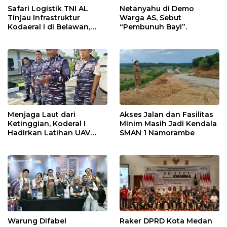
Safari Logistik TNI AL
Netanyahu di Demo
Tinjau Infrastruktur
Warga AS, Sebut
Kodaeral I di Belawan,
“Pembunuh Bayi”.
Fokus Perkuat Dukungan
Operasional
Menjaga Laut dari
Akses Jalan dan Fasilitas
Ketinggian, Koderal I
Minim Masih Jadi Kendala
Hadirkan Latihan UAV
SMAN 1 Namorambe
Berteknologi Modern
Warung Difabel
Raker DPRD Kota Medan