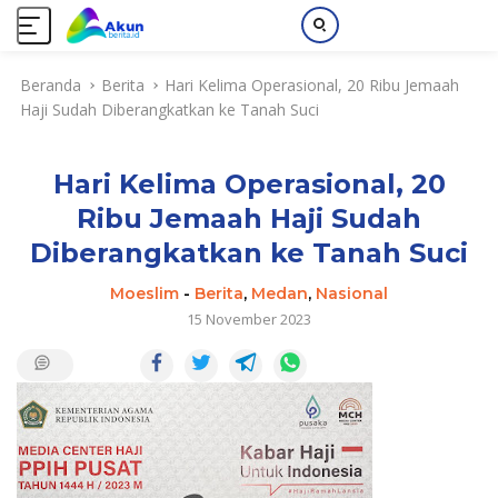
L
Beranda
Berita
Hari Kelima Operasional, 20 Ribu Jemaah
a
Haji Sudah Diberangkatkan ke Tanah Suci
n
g
s
Hari Kelima Operasional, 20
u
n
Ribu Jemaah Haji Sudah
g
Diberangkatkan ke Tanah Suci
k
e
Moeslim
-
Berita
,
Medan
,
Nasional
k
15 November 2023
o
n
t
e
n