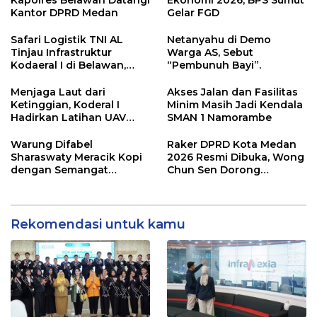
Kantor DPRD Medan
Gelar FGD
Safari Logistik TNI AL
Netanyahu di Demo
Tinjau Infrastruktur
Warga AS, Sebut
Kodaeral I di Belawan,
“Pembunuh Bayi”.
Fokus Perkuat Dukungan
Operasional
Menjaga Laut dari
Akses Jalan dan Fasilitas
Ketinggian, Koderal I
Minim Masih Jadi Kendala
Hadirkan Latihan UAV
SMAN 1 Namorambe
Berteknologi Modern
Warung Difabel
Raker DPRD Kota Medan
Sharaswaty Meracik Kopi
2026 Resmi Dibuka, Wong
dengan Semangat
Chun Sen Dorong
Inklusivitas di ICX 2026
Transformasi Digital
Medan
Rekomendasi untuk kamu