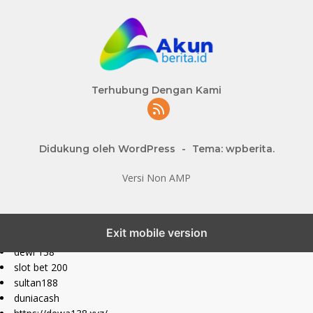
Terhubung Dengan Kami
Didukung oleh WordPress
-
Tema: wpberita.
Versi Non AMP
slot777 maxwin
Exit mobile version
slot depo 10k
dewi 138
slot bet 200
sultan188
duniacash