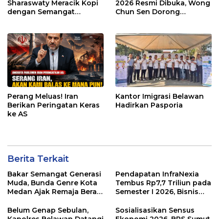
Sharaswaty Meracik Kopi
2026 Resmi Dibuka, Wong
dengan Semangat
Chun Sen Dorong
Inklusivitas di ICX 2026
Transformasi Digital
Medan
Perang Meluas! Iran
Kantor Imigrasi Belawan
Berikan Peringatan Keras
Hadirkan Pasporia
ke AS
Berita Terkait
Bakar Semangat Generasi
Pendapatan InfraNexia
Muda, Bunda Genre Kota
Tembus Rp7,7 Triliun pada
Medan Ajak Remaja Berani
Semester I 2026, Bisnis
Ambil Sikap
Eksternal Melonjak 31
Persen
Belum Genap Sebulan,
Sosialisasikan Sensus
Kapolres Belawan Datangi
Ekonomi 2026, BPS Sumut