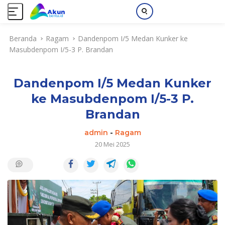
L
Beranda
Ragam
Dandenpom I/5 Medan Kunker ke
a
Masubdenpom I/5-3 P. Brandan
n
g
s
Dandenpom I/5 Medan Kunker
u
n
ke Masubdenpom I/5-3 P.
g
Brandan
k
e
admin
-
Ragam
k
20 Mei 2025
o
n
t
e
n