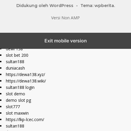
Didukung oleh WordPress
-
Tema: wpberita.
Versi Non AMP
slot777 maxwin
Exit mobile version
slot depo 10k
dewi 138
slot bet 200
sultan188
duniacash
https://dewa138.xyz/
https://dewa138.wiki/
sultan188 login
slot demo
demo slot pg
slot777
slot maxwin
https://lkp-lcec.com/
sultan188