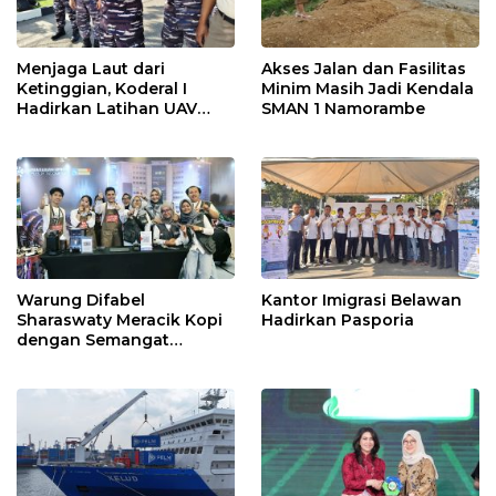
Menjaga Laut dari
Akses Jalan dan Fasilitas
Ketinggian, Koderal I
Minim Masih Jadi Kendala
Hadirkan Latihan UAV
SMAN 1 Namorambe
Berteknologi Modern
Warung Difabel
Kantor Imigrasi Belawan
Sharaswaty Meracik Kopi
Hadirkan Pasporia
dengan Semangat
Inklusivitas di ICX 2026
Medan