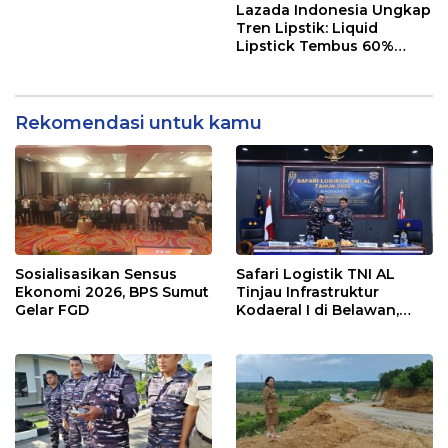
Nasional
Lazada Indonesia Ungkap
Tren Lipstik: Liquid
Lipstick Tembus 60%
Pembelian
Rekomendasi untuk kamu
Sosialisasikan Sensus
Safari Logistik TNI AL
Ekonomi 2026, BPS Sumut
Tinjau Infrastruktur
Gelar FGD
Kodaeral I di Belawan,
Fokus Perkuat Dukungan
Operasional