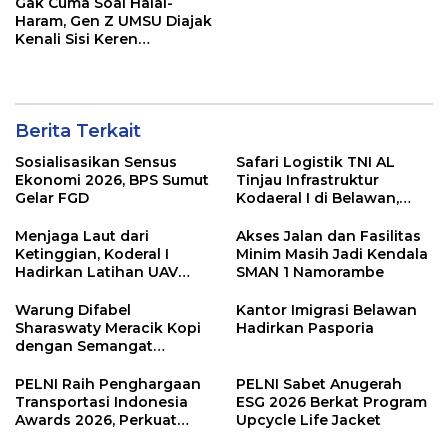
Gak Cuma Soal Halal-
Haram, Gen Z UMSU Diajak
Kenali Sisi Keren
Perbankan Syariah
Bareng BSI
Berita Terkait
Sosialisasikan Sensus
Safari Logistik TNI AL
Ekonomi 2026, BPS Sumut
Tinjau Infrastruktur
Gelar FGD
Kodaeral I di Belawan,
Fokus Perkuat Dukungan
Operasional
Menjaga Laut dari
Akses Jalan dan Fasilitas
Ketinggian, Koderal I
Minim Masih Jadi Kendala
Hadirkan Latihan UAV
SMAN 1 Namorambe
Berteknologi Modern
Warung Difabel
Kantor Imigrasi Belawan
Sharaswaty Meracik Kopi
Hadirkan Pasporia
dengan Semangat
Inklusivitas di ICX 2026
Medan
PELNI Raih Penghargaan
PELNI Sabet Anugerah
Transportasi Indonesia
ESG 2026 Berkat Program
Awards 2026, Perkuat
Upcycle Life Jacket
Konektivitas Maritim