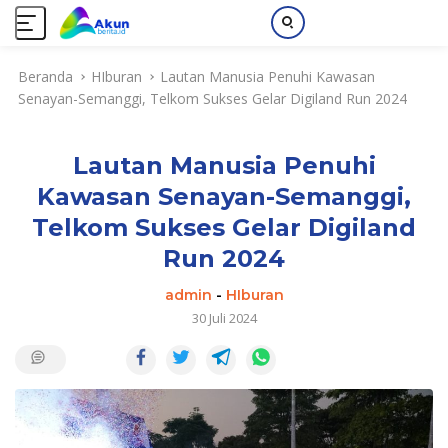
L
Beranda
HIburan
Lautan Manusia Penuhi Kawasan
a
Senayan-Semanggi, Telkom Sukses Gelar Digiland Run 2024
n
g
s
Lautan Manusia Penuhi
u
n
Kawasan Senayan-Semanggi,
g
Telkom Sukses Gelar Digiland
k
e
Run 2024
k
admin
-
HIburan
o
30 Juli 2024
n
t
e
n