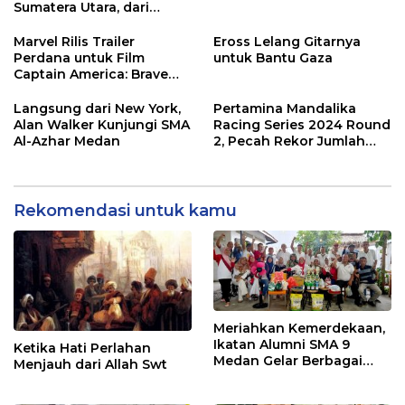
Sumatera Utara, dari
UMKM Hingga Stand-Up
Comedi
Marvel Rilis Trailer
Eross Lelang Gitarnya
Perdana untuk Film
untuk Bantu Gaza
Captain America: Brave
New World
Langsung dari New York,
Pertamina Mandalika
Alan Walker Kunjungi SMA
Racing Series 2024 Round
Al-Azhar Medan
2, Pecah Rekor Jumlah
Peserta di Mandalika
Rekomendasi untuk kamu
Meriahkan Kemerdekaan,
Ikatan Alumni SMA 9
Ketika Hati Perlahan
Medan Gelar Berbagai
Menjauh dari Allah Swt
Perlombaan