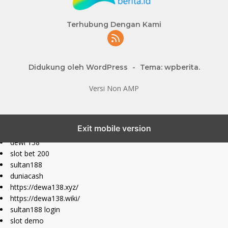
Terhubung Dengan Kami
Didukung oleh WordPress
-
Tema: wpberita.
Versi Non AMP
slot777 maxwin
Exit mobile version
slot depo 10k
dewi 138
slot bet 200
sultan188
duniacash
https://dewa138.xyz/
https://dewa138.wiki/
sultan188 login
slot demo