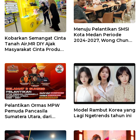
Menuju Pelantikan SMSI
Kota Medan Periode
Kobarkan Semangat Cinta
2024-2027, Wong Chun
Tanah Air,MR DIY Ajak
Sen: Pengurus Segera
Masyarakat Cinta Produk
Koordinasi Forkompinda
Lokal
Kota Medan
Pelantikan Ormas MPW
Model Rambut Korea yang
Pemuda Pancasila
Lagi Ngetrends tahun ini
Sumatera Utara, dari
UMKM Hingga Stand-Up
Comedi