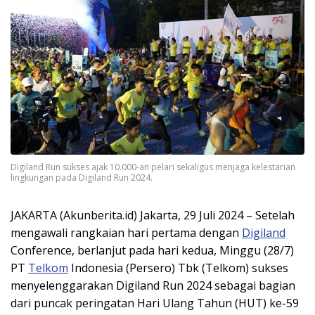
Digiland Run sukses ajak 10.000-an pelari sekaligus menjaga kelestarian
lingkungan pada Digiland Run 2024.
JAKARTA (Akunberita.id) Jakarta, 29 Juli 2024 – Setelah
mengawali rangkaian hari pertama dengan
Digiland
Conference, berlanjut pada hari kedua, Minggu (28/7)
PT
Telkom
Indonesia (Persero) Tbk (Telkom) sukses
menyelenggarakan Digiland Run 2024 sebagai bagian
dari puncak peringatan Hari Ulang Tahun (HUT) ke-59