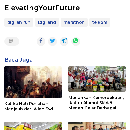
ElevatingYourFuture
digilan run
Digiland
marathon
telkom
Baca Juga
Meriahkan Kemerdekaan,
Ikatan Alumni SMA 9
Ketika Hati Perlahan
Medan Gelar Berbagai
Menjauh dari Allah Swt
Perlombaan