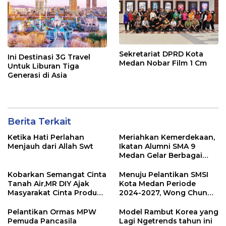
Sekretariat DPRD Kota
Ini Destinasi 3G Travel
Medan Nobar Film 1 Cm
Untuk Liburan Tiga
Generasi di Asia
Berita Terkait
Ketika Hati Perlahan
Meriahkan Kemerdekaan,
Menjauh dari Allah Swt
Ikatan Alumni SMA 9
Medan Gelar Berbagai
Perlombaan
Kobarkan Semangat Cinta
Menuju Pelantikan SMSI
Tanah Air,MR DIY Ajak
Kota Medan Periode
Masyarakat Cinta Produk
2024-2027, Wong Chun
Lokal
Sen: Pengurus Segera
Koordinasi Forkompinda
Pelantikan Ormas MPW
Model Rambut Korea yang
Kota Medan
Pemuda Pancasila
Lagi Ngetrends tahun ini