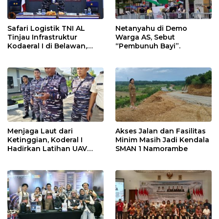
Safari Logistik TNI AL
Netanyahu di Demo
Tinjau Infrastruktur
Warga AS, Sebut
Kodaeral I di Belawan,
“Pembunuh Bayi”.
Fokus Perkuat Dukungan
Operasional
Menjaga Laut dari
Akses Jalan dan Fasilitas
Ketinggian, Koderal I
Minim Masih Jadi Kendala
Hadirkan Latihan UAV
SMAN 1 Namorambe
Berteknologi Modern