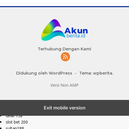
Terhubung Dengan Kami
Didukung oleh WordPress
-
Tema: wpberita.
Versi Non AMP
slot777 maxwin
Exit mobile version
slot depo 10k
dewi 138
slot bet 200
sultan188