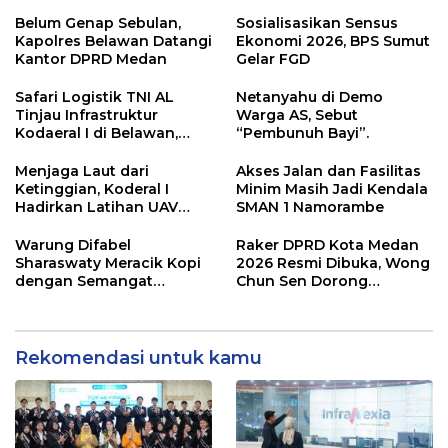
Ambil Sikap
Eksternal Melonjak 31
Persen
Belum Genap Sebulan,
Sosialisasikan Sensus
Kapolres Belawan Datangi
Ekonomi 2026, BPS Sumut
Kantor DPRD Medan
Gelar FGD
Safari Logistik TNI AL
Netanyahu di Demo
Tinjau Infrastruktur
Warga AS, Sebut
Kodaeral I di Belawan,
“Pembunuh Bayi”.
Fokus Perkuat Dukungan
Operasional
Menjaga Laut dari
Akses Jalan dan Fasilitas
Ketinggian, Koderal I
Minim Masih Jadi Kendala
Hadirkan Latihan UAV
SMAN 1 Namorambe
Berteknologi Modern
Warung Difabel
Raker DPRD Kota Medan
Sharaswaty Meracik Kopi
2026 Resmi Dibuka, Wong
dengan Semangat
Chun Sen Dorong
Inklusivitas di ICX 2026
Transformasi Digital
Medan
Rekomendasi untuk kamu