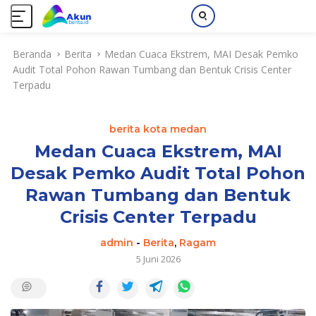
L
Beranda
Berita
Medan Cuaca Ekstrem, MAI Desak Pemko
a
Audit Total Pohon Rawan Tumbang dan Bentuk Crisis Center
n
Terpadu
g
s
u
berita kota medan
n
g
Medan Cuaca Ekstrem, MAI
k
Desak Pemko Audit Total Pohon
e
Rawan Tumbang dan Bentuk
k
o
Crisis Center Terpadu
n
t
admin
-
Berita
,
Ragam
e
5 Juni 2026
n