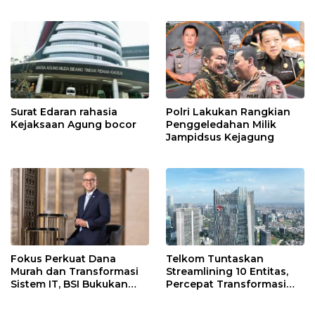
Kejaksaan dalam kasus
MBG?
Surat Edaran rahasia
Polri Lakukan Rangkian
Kejaksaan Agung bocor
Penggeledahan Milik
Jampidsus Kejagung
Fokus Perkuat Dana
Telkom Tuntaskan
Murah dan Transformasi
Streamlining 10 Entitas,
Sistem IT, BSI Bukukan
Percepat Transformasi
Laba Rp3,39 Triliun
Menuju Strategic Holding
Tumbuh 16,73% Pada Mei