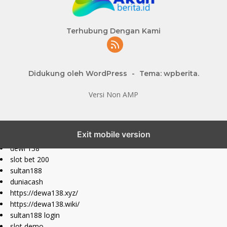
Terhubung Dengan Kami
Didukung oleh WordPress
-
Tema: wpberita.
Versi Non AMP
slot777 maxwin
Exit mobile version
slot depo 10k
dewi 138
slot bet 200
sultan188
duniacash
https://dewa138.xyz/
https://dewa138.wiki/
sultan188 login
slot demo