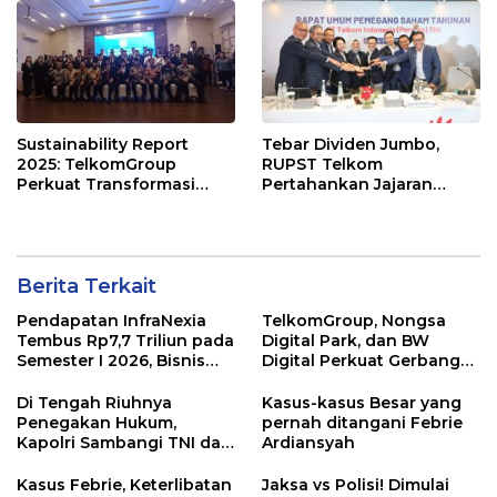
2026
Sustainability Report
Tebar Dividen Jumbo,
2025: TelkomGroup
RUPST Telkom
Perkuat Transformasi
Pertahankan Jajaran
Bisnis dan Komitmen ESG
Direksi
untuk Pertumbuhan
Berkelanjutan
Berita Terkait
Pendapatan InfraNexia
TelkomGroup, Nongsa
Tembus Rp7,7 Triliun pada
Digital Park, dan BW
Semester I 2026, Bisnis
Digital Perkuat Gerbang
Eksternal Melonjak 31
Digital Indonesia melalui
Persen
Sistem Kabel Laut NCC
Di Tengah Riuhnya
Kasus-kasus Besar yang
Penegakan Hukum,
pernah ditangani Febrie
Kapolri Sambangi TNI dan
Ardiansyah
Kejaksaan
Kasus Febrie, Keterlibatan
Jaksa vs Polisi! Dimulai