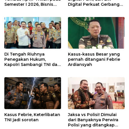
Semester I 2026, Bisnis
Digital Perkuat Gerbang
Eksternal Melonjak 31
Digital Indonesia melalui
Persen
Sistem Kabel Laut NCC
Di Tengah Riuhnya
Kasus-kasus Besar yang
Penegakan Hukum,
pernah ditangani Febrie
Kapolri Sambangi TNI dan
Ardiansyah
Kejaksaan
Kasus Febrie, Keterlibatan
Jaksa vs Polisi! Dimulai
TNI jadi sorotan
dari Banyaknya Perwira
Polisi yang ditangkap