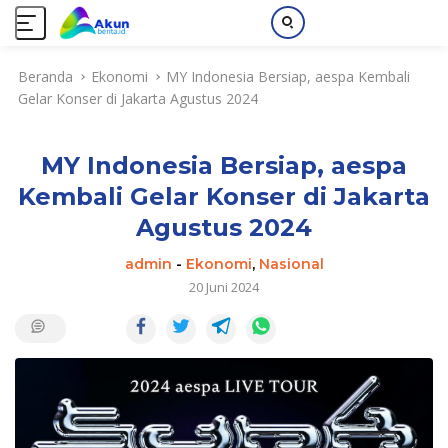
L
Beranda
Ekonomi
MY Indonesia Bersiap, aespa Kembali
a
Gelar Konser di Jakarta Agustus 2024
n
g
s
MY Indonesia Bersiap, aespa
u
n
Kembali Gelar Konser di Jakarta
g
Agustus 2024
k
e
admin
-
Ekonomi
,
Nasional
k
20 Juni 2024
o
n
t
e
n