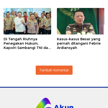
Eksternal Melonjak 31
Digital Indonesia melalui
Persen
Sistem Kabel Laut NCC
Di Tengah Riuhnya
Kasus-kasus Besar yang
Penegakan Hukum,
pernah ditangani Febrie
Kapolri Sambangi TNI dan
Ardiansyah
Kejaksaan
Tambah Komentar