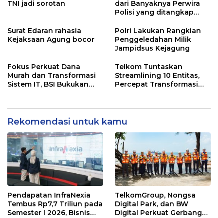
TNI jadi sorotan
dari Banyaknya Perwira
Polisi yang ditangkap
Kejaksaan dalam kasus
MBG?
Surat Edaran rahasia
Polri Lakukan Rangkian
Kejaksaan Agung bocor
Penggeledahan Milik
Jampidsus Kejagung
Fokus Perkuat Dana
Telkom Tuntaskan
Murah dan Transformasi
Streamlining 10 Entitas,
Sistem IT, BSI Bukukan
Percepat Transformasi
Laba Rp3,39 Triliun
Menuju Strategic Holding
Tumbuh 16,73% Pada Mei
2026
Rekomendasi untuk kamu
Pendapatan InfraNexia
TelkomGroup, Nongsa
Tembus Rp7,7 Triliun pada
Digital Park, dan BW
Semester I 2026, Bisnis
Digital Perkuat Gerbang