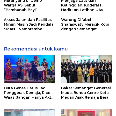
Operasional
Netanyahu di Demo
Menjaga Laut dari
Warga AS, Sebut
Ketinggian, Koderal I
“Pembunuh Bayi”.
Hadirkan Latihan UAV
Berteknologi Modern
Akses Jalan dan Fasilitas
Warung Difabel
Minim Masih Jadi Kendala
Sharaswaty Meracik Kopi
SMAN 1 Namorambe
dengan Semangat
Inklusivitas di ICX 2026
Medan
Rekomendasi untuk kamu
Duta Genre Harus Jadi
Bakar Semangat Generasi
Penggerak Remaja, Rico
Muda, Bunda Genre Kota
Waas: Jangan Hanya Aktif
Medan Ajak Remaja Berani
Saat Ada Acara
Ambil Sikap