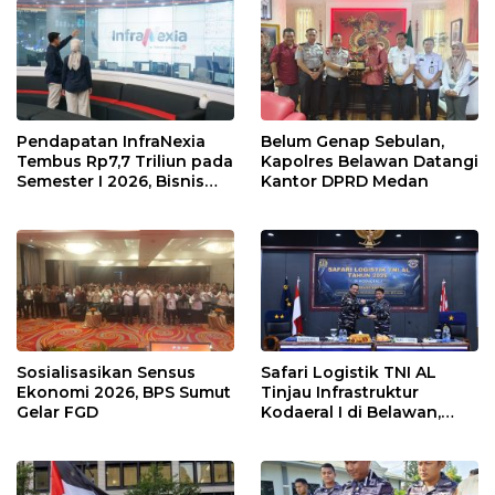
Pendapatan InfraNexia
Belum Genap Sebulan,
Tembus Rp7,7 Triliun pada
Kapolres Belawan Datangi
Semester I 2026, Bisnis
Kantor DPRD Medan
Eksternal Melonjak 31
Persen
Sosialisasikan Sensus
Safari Logistik TNI AL
Ekonomi 2026, BPS Sumut
Tinjau Infrastruktur
Gelar FGD
Kodaeral I di Belawan,
Fokus Perkuat Dukungan
Operasional