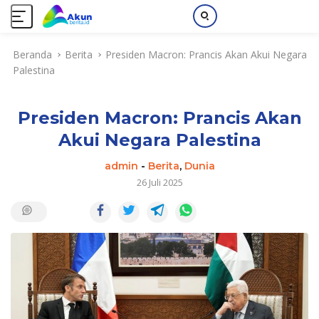
L
Beranda
Berita
Presiden Macron: Prancis Akan Akui Negara
a
Palestina
n
g
s
Presiden Macron: Prancis Akan
u
n
Akui Negara Palestina
g
k
admin
-
Berita
,
Dunia
e
26 Juli 2025
k
o
n
t
e
n