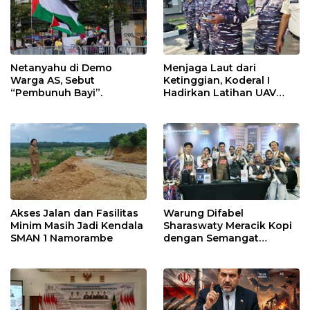
Netanyahu di Demo
Menjaga Laut dari
Warga AS, Sebut
Ketinggian, Koderal I
“Pembunuh Bayi”.
Hadirkan Latihan UAV
Berteknologi Modern
Akses Jalan dan Fasilitas
Warung Difabel
Minim Masih Jadi Kendala
Sharaswaty Meracik Kopi
SMAN 1 Namorambe
dengan Semangat
Inklusivitas di ICX 2026
Medan