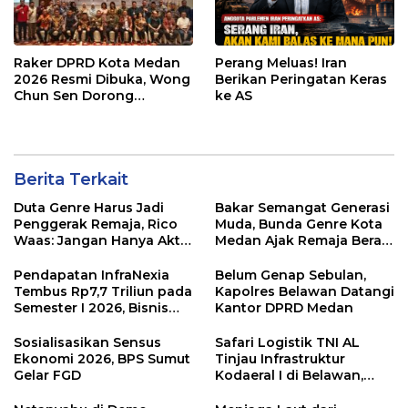
Raker DPRD Kota Medan
Perang Meluas! Iran
2026 Resmi Dibuka, Wong
Berikan Peringatan Keras
Chun Sen Dorong
ke AS
Transformasi Digital
Berita Terkait
Duta Genre Harus Jadi
Bakar Semangat Generasi
Penggerak Remaja, Rico
Muda, Bunda Genre Kota
Waas: Jangan Hanya Aktif
Medan Ajak Remaja Berani
Saat Ada Acara
Ambil Sikap
Pendapatan InfraNexia
Belum Genap Sebulan,
Tembus Rp7,7 Triliun pada
Kapolres Belawan Datangi
Semester I 2026, Bisnis
Kantor DPRD Medan
Eksternal Melonjak 31
Persen
Sosialisasikan Sensus
Safari Logistik TNI AL
Ekonomi 2026, BPS Sumut
Tinjau Infrastruktur
Gelar FGD
Kodaeral I di Belawan,
Fokus Perkuat Dukungan