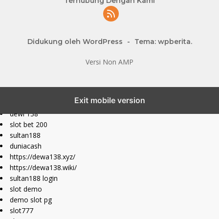
Terhubung Dengan Kami
Didukung oleh WordPress
-
Tema: wpberita.
Versi Non AMP
slot777 maxwin
Exit mobile version
slot depo 10k
dewi 138
slot bet 200
sultan188
duniacash
https://dewa138.xyz/
https://dewa138.wiki/
sultan188 login
slot demo
demo slot pg
slot777