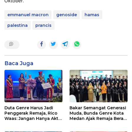
Oktober.”
emmanuel macron
genoside
hamas
palestina
prancis
Baca Juga
Duta Genre Harus Jadi
Bakar Semangat Generasi
Penggerak Remaja, Rico
Muda, Bunda Genre Kota
Waas: Jangan Hanya Aktif
Medan Ajak Remaja Berani
Saat Ada Acara
Ambil Sikap