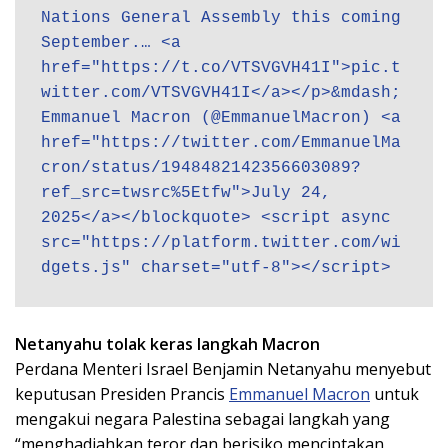
Nations General Assembly this coming 
September.… <a 
href="https://t.co/VTSVGVH41I">pic.t
witter.com/VTSVGVH41I</a></p>&mdash; 
Emmanuel Macron (@EmmanuelMacron) <a 
href="https://twitter.com/EmmanuelMa
cron/status/1948482142356603089?
ref_src=twsrc%5Etfw">July 24, 
2025</a></blockquote> <script async 
src="https://platform.twitter.com/wi
dgets.js" charset="utf-8"></script>
Netanyahu tolak keras langkah Macron
Perdana Menteri Israel Benjamin Netanyahu menyebut
keputusan Presiden Prancis
Emmanuel Macron
untuk
mengakui negara Palestina sebagai langkah yang
“menghadiahkan teror dan berisiko menciptakan