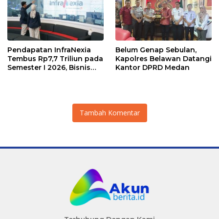
Pendapatan InfraNexia
Belum Genap Sebulan,
Tembus Rp7,7 Triliun pada
Kapolres Belawan Datangi
Semester I 2026, Bisnis
Kantor DPRD Medan
Eksternal Melonjak 31
Persen
Tambah Komentar