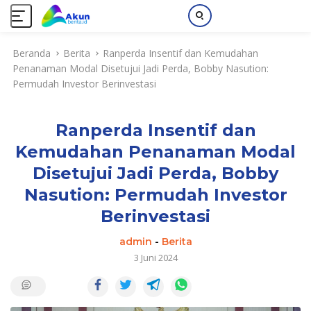
L
Beranda
Berita
Ranperda Insentif dan Kemudahan
a
Penanaman Modal Disetujui Jadi Perda, Bobby Nasution:
n
Permudah Investor Berinvestasi
g
s
u
Ranperda Insentif dan
n
g
Kemudahan Penanaman Modal
k
Disetujui Jadi Perda, Bobby
e
k
Nasution: Permudah Investor
o
Berinvestasi
n
t
admin
-
Berita
e
3 Juni 2024
n