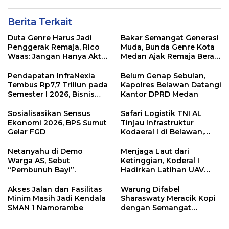
Berita Terkait
Duta Genre Harus Jadi
Bakar Semangat Generasi
Penggerak Remaja, Rico
Muda, Bunda Genre Kota
Waas: Jangan Hanya Aktif
Medan Ajak Remaja Berani
Saat Ada Acara
Ambil Sikap
Pendapatan InfraNexia
Belum Genap Sebulan,
Tembus Rp7,7 Triliun pada
Kapolres Belawan Datangi
Semester I 2026, Bisnis
Kantor DPRD Medan
Eksternal Melonjak 31
Persen
Sosialisasikan Sensus
Safari Logistik TNI AL
Ekonomi 2026, BPS Sumut
Tinjau Infrastruktur
Gelar FGD
Kodaeral I di Belawan,
Fokus Perkuat Dukungan
Operasional
Netanyahu di Demo
Menjaga Laut dari
Warga AS, Sebut
Ketinggian, Koderal I
“Pembunuh Bayi”.
Hadirkan Latihan UAV
Berteknologi Modern
Akses Jalan dan Fasilitas
Warung Difabel
Minim Masih Jadi Kendala
Sharaswaty Meracik Kopi
SMAN 1 Namorambe
dengan Semangat
Inklusivitas di ICX 2026
Medan