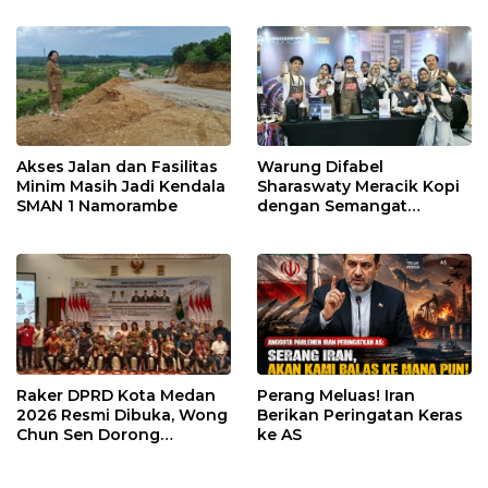
Akses Jalan dan Fasilitas
Warung Difabel
Minim Masih Jadi Kendala
Sharaswaty Meracik Kopi
SMAN 1 Namorambe
dengan Semangat
Inklusivitas di ICX 2026
Medan
Raker DPRD Kota Medan
Perang Meluas! Iran
2026 Resmi Dibuka, Wong
Berikan Peringatan Keras
Chun Sen Dorong
ke AS
Transformasi Digital