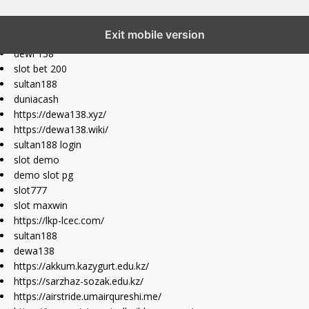
slot777 maxwin
Exit mobile version
slot depo 10k
dewi 138
slot bet 200
sultan188
duniacash
https://dewa138.xyz/
https://dewa138.wiki/
sultan188 login
slot demo
demo slot pg
slot777
slot maxwin
https://lkp-lcec.com/
sultan188
dewa138
https://akkum.kazygurt.edu.kz/
https://sarzhaz-sozak.edu.kz/
https://airstride.umairqureshi.me/