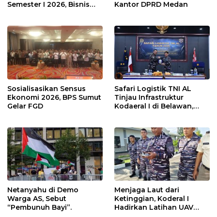
Semester I 2026, Bisnis
Kantor DPRD Medan
Eksternal Melonjak 31
Persen
Sosialisasikan Sensus
Safari Logistik TNI AL
Ekonomi 2026, BPS Sumut
Tinjau Infrastruktur
Gelar FGD
Kodaeral I di Belawan,
Fokus Perkuat Dukungan
Operasional
Netanyahu di Demo
Menjaga Laut dari
Warga AS, Sebut
Ketinggian, Koderal I
“Pembunuh Bayi”.
Hadirkan Latihan UAV
Berteknologi Modern