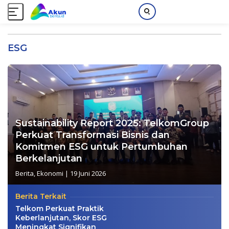
L
a
ESG
n
g
s
u
n
g
k
Sustainability Report 2025: TelkomGroup
e
Perkuat Transformasi Bisnis dan
k
Komitmen ESG untuk Pertumbuhan
o
Berkelanjutan
n
Berita
,
Ekonomi
|
19 Juni 2026
t
e
Berita Terkait
n
Telkom Perkuat Praktik
Keberlanjutan, Skor ESG
Meningkat Signifikan