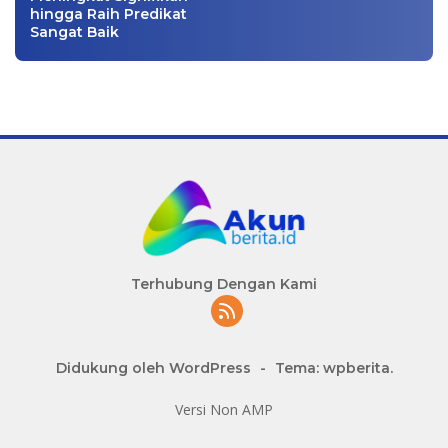
hingga Raih Predikat
Sangat Baik
Terhubung Dengan Kami
Didukung oleh WordPress
-
Tema: wpberita.
Versi Non AMP