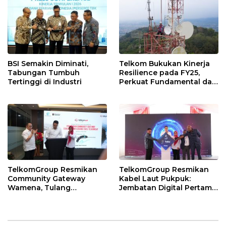
BSI Semakin Diminati,
Telkom Bukukan Kinerja
Tabungan Tumbuh
Resilience pada FY25,
Tertinggi di Industri
Perkuat Fundamental dan
Hasilkan Total
Shareholder Return 35,7%
TelkomGroup Resmikan
TelkomGroup Resmikan
Community Gateway
Kabel Laut Pukpuk:
Wamena, Tulang
Jembatan Digital Pertama
Punggung Utama
yang Menghubungkan
Konektivitas Digital Papua
Indonesia – Papua Nugini
Pegunungan