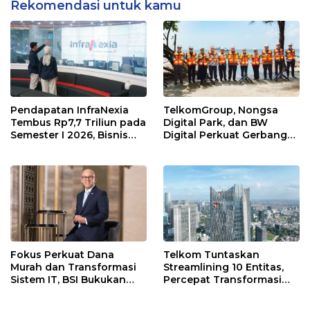
Rekomendasi untuk kamu
Pendapatan InfraNexia
TelkomGroup, Nongsa
Tembus Rp7,7 Triliun pada
Digital Park, dan BW
Semester I 2026, Bisnis
Digital Perkuat Gerbang
Eksternal Melonjak 31
Digital Indonesia melalui
Persen
Sistem Kabel Laut NCC
Fokus Perkuat Dana
Telkom Tuntaskan
Murah dan Transformasi
Streamlining 10 Entitas,
Sistem IT, BSI Bukukan
Percepat Transformasi
Laba Rp3,39 Triliun
Menuju Strategic Holding
Tumbuh 16,73% Pada Mei