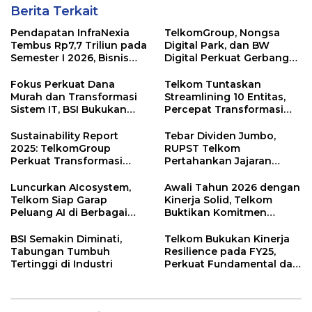
Berita Terkait
Pendapatan InfraNexia
TelkomGroup, Nongsa
Tembus Rp7,7 Triliun pada
Digital Park, dan BW
Semester I 2026, Bisnis
Digital Perkuat Gerbang
Eksternal Melonjak 31
Digital Indonesia melalui
Persen
Sistem Kabel Laut NCC
Fokus Perkuat Dana
Telkom Tuntaskan
Murah dan Transformasi
Streamlining 10 Entitas,
Sistem IT, BSI Bukukan
Percepat Transformasi
Laba Rp3,39 Triliun
Menuju Strategic Holding
Tumbuh 16,73% Pada Mei
Sustainability Report
Tebar Dividen Jumbo,
2026
2025: TelkomGroup
RUPST Telkom
Perkuat Transformasi
Pertahankan Jajaran
Bisnis dan Komitmen ESG
Direksi
untuk Pertumbuhan
Luncurkan AIcosystem,
Awali Tahun 2026 dengan
Berkelanjutan
Telkom Siap Garap
Kinerja Solid, Telkom
Peluang AI di Berbagai
Buktikan Komitmen
Sektor Industri
Disiplin Operasional dan
Eksekusi Transformasi
BSI Semakin Diminati,
Telkom Bukukan Kinerja
Tabungan Tumbuh
Resilience pada FY25,
Tertinggi di Industri
Perkuat Fundamental dan
Hasilkan Total
Shareholder Return 35,7%