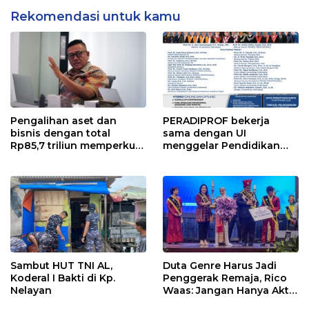
Rekomendasi untuk kamu
Pengalihan aset dan
PERADIPROF bekerja
bisnis dengan total
sama dengan UI
Rp85,7 triliun memperkuat
menggelar Pendidikan
InfraNexia dalam
Khusus Profesi Advokat
mengembangkan lebih
(PKPA)
dari 90% aset jaringan
Telkom
Sambut HUT TNI AL,
Duta Genre Harus Jadi
Koderal I Bakti di Kp.
Penggerak Remaja, Rico
Nelayan
Waas: Jangan Hanya Aktif
Saat Ada Acara