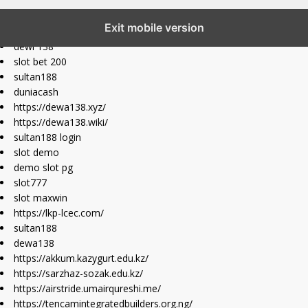
slot777 maxwin
Exit mobile version
slot depo 10k
dewi 138
slot bet 200
sultan188
duniacash
https://dewa138.xyz/
https://dewa138.wiki/
sultan188 login
slot demo
demo slot pg
slot777
slot maxwin
https://lkp-lcec.com/
sultan188
dewa138
https://akkum.kazygurt.edu.kz/
https://sarzhaz-sozak.edu.kz/
https://airstride.umairqureshi.me/
https://tencamintegratedbuilders.org.ng/