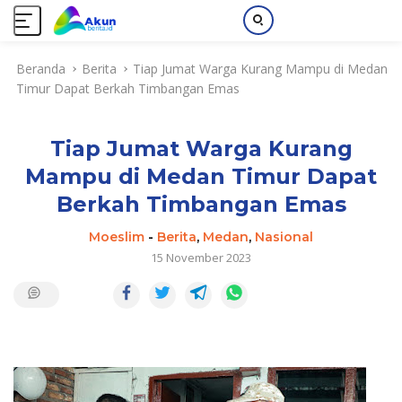
L
Beranda
Berita
Tiap Jumat Warga Kurang Mampu di Medan
a
Timur Dapat Berkah Timbangan Emas
n
g
s
Tiap Jumat Warga Kurang
u
n
Mampu di Medan Timur Dapat
g
Berkah Timbangan Emas
k
e
Moeslim
-
Berita
,
Medan
,
Nasional
k
15 November 2023
o
n
t
e
n