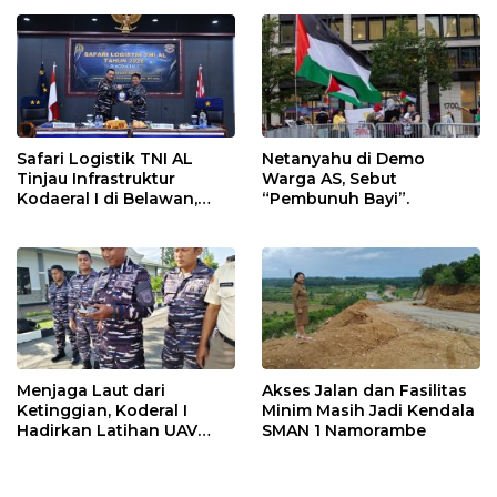
Safari Logistik TNI AL
Netanyahu di Demo
Tinjau Infrastruktur
Warga AS, Sebut
Kodaeral I di Belawan,
“Pembunuh Bayi”.
Fokus Perkuat Dukungan
Operasional
Menjaga Laut dari
Akses Jalan dan Fasilitas
Ketinggian, Koderal I
Minim Masih Jadi Kendala
Hadirkan Latihan UAV
SMAN 1 Namorambe
Berteknologi Modern