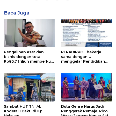
Baca Juga
Pengalihan aset dan
PERADIPROF bekerja
bisnis dengan total
sama dengan UI
Rp85,7 triliun memperkuat
menggelar Pendidikan
InfraNexia dalam
Khusus Profesi Advokat
mengembangkan lebih
(PKPA)
dari 90% aset jaringan
Telkom
Sambut HUT TNI AL,
Duta Genre Harus Jadi
Koderal I Bakti di Kp.
Penggerak Remaja, Rico
Nelayan
Waas: Jangan Hanya Aktif