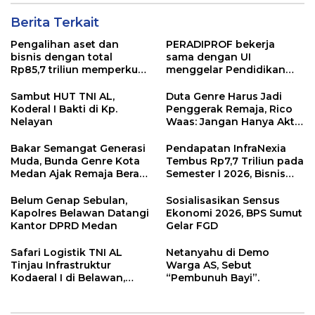
Berita Terkait
Pengalihan aset dan
PERADIPROF bekerja
bisnis dengan total
sama dengan UI
Rp85,7 triliun memperkuat
menggelar Pendidikan
InfraNexia dalam
Khusus Profesi Advokat
mengembangkan lebih
(PKPA)
Sambut HUT TNI AL,
Duta Genre Harus Jadi
dari 90% aset jaringan
Koderal I Bakti di Kp.
Penggerak Remaja, Rico
Telkom
Nelayan
Waas: Jangan Hanya Aktif
Saat Ada Acara
Bakar Semangat Generasi
Pendapatan InfraNexia
Muda, Bunda Genre Kota
Tembus Rp7,7 Triliun pada
Medan Ajak Remaja Berani
Semester I 2026, Bisnis
Ambil Sikap
Eksternal Melonjak 31
Persen
Belum Genap Sebulan,
Sosialisasikan Sensus
Kapolres Belawan Datangi
Ekonomi 2026, BPS Sumut
Kantor DPRD Medan
Gelar FGD
Safari Logistik TNI AL
Netanyahu di Demo
Tinjau Infrastruktur
Warga AS, Sebut
Kodaeral I di Belawan,
“Pembunuh Bayi”.
Fokus Perkuat Dukungan
Operasional