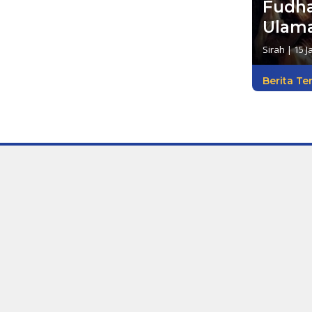
Fudha
Ulama
Sirah
|
15 J
Berita Te