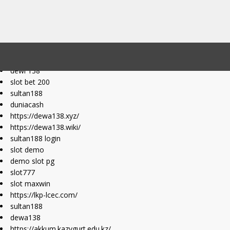
slot777 maxwin
slot depo 10k
dewi 138
slot bet 200
sultan188
duniacash
https://dewa138.xyz/
https://dewa138.wiki/
sultan188 login
slot demo
demo slot pg
slot777
slot maxwin
https://lkp-lcec.com/
sultan188
dewa138
https://akkum.kazygurt.edu.kz/