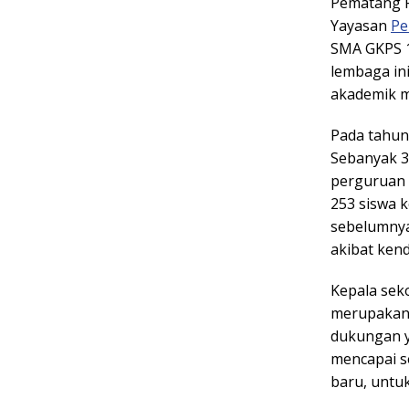
Pematang R
Yayasan
Pe
SMA GKPS 
lembaga in
akademik 
Pada tahun
Sebanyak 34
perguruan t
253 siswa k
sebelumnya
akibat kend
Kepala sek
merupakan h
dukungan ya
mencapai s
baru, untuk