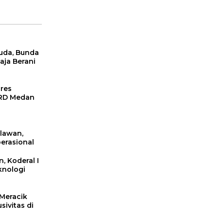
uda, Bunda
ja Berani
res
PRD Medan
elawan,
erasional
, Koderal I
knologi
Meracik
ivitas di