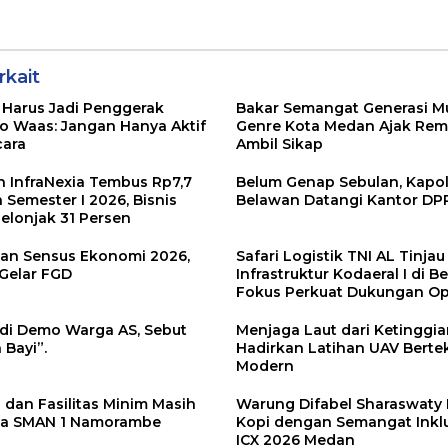
AN 1
dengan
Wong Chun Sen
ke AS
e
Semangat
Dorong
Inklusivitas di ICX
Transformasi
2026 Medan
Digital
rkait
 Harus Jadi Penggerak
Bakar Semangat Generasi M
co Waas: Jangan Hanya Aktif
Genre Kota Medan Ajak Rema
cara
Ambil Sikap
 InfraNexia Tembus Rp7,7
Belum Genap Sebulan, Kapol
a Semester I 2026, Bisnis
Belawan Datangi Kantor D
elonjak 31 Persen
ikan Sensus Ekonomi 2026,
Safari Logistik TNI AL Tinjau
Gelar FGD
Infrastruktur Kodaeral I di B
Fokus Perkuat Dukungan Op
di Demo Warga AS, Sebut
Menjaga Laut dari Ketinggian
Bayi”.
Hadirkan Latihan UAV Berte
Modern
 dan Fasilitas Minim Masih
Warung Difabel Sharaswaty 
la SMAN 1 Namorambe
Kopi dengan Semangat Inklus
ICX 2026 Medan