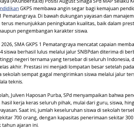
aya (AKunberita.id) Posisi August Sinaga SPd MAP selaku K
ndidikan
GKPS membawa angin segar bagi kemajuan pendid
1 Pematangraya. Di bawah dukungan yayasan dan manaje
i terus menunjukkan peningkatan kualitas, baik dalam prest
maupun pengembangan karakter siswa.
 2026, SMA GKPS 1 Pematangraya mencatat capaian memb
 siswa berhasil lulus melalui jalur SNBPdan diterima di ber
inggi negeri ternama yang tersebar di seluruh Indonesia, da
elas akhir. Prestasi ini menjadi lompatan besar setelah pad
 sekolah sempat gagal mengirimkan siswa melalui jalur te
ala teknis.
olah, Julven Haposan Purba, SPd menyampaikan bahwa penc
asil kerja keras seluruh pihak, mulai dari guru, siswa, hin
yasan. Saat ini, jumlah keseluruhan siswa di sekolah terse
ekitar 700 orang, dengan kapasitas penerimaan sekitar 300
 tahun ajaran ini.