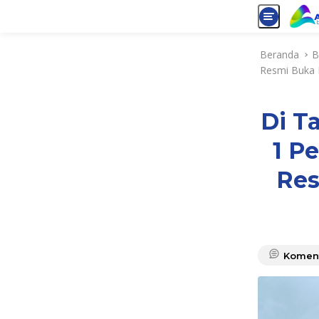
L
Beranda
B
a
Resmi Buka 
n
g
s
Di T
u
n
1 P
g
k
Res
e
k
o
n
t
Komen
e
n