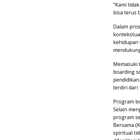
“Kami tidak
bisa terus 
Dalam pro
kontekstua
kehidupan s
mendukung 
Memasuki t
boarding s
pendidikan
terdiri dar
Program bo
Selain men
program se
Bersama (K
spiritual t