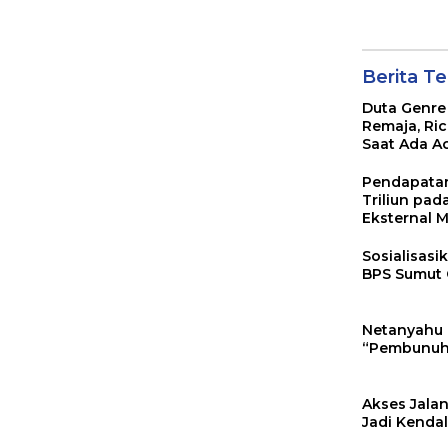
Kendala SM
Namoramb
Berita Te
Duta Genre
Remaja, Ri
Saat Ada A
Pendapatan
Triliun pad
Eksternal M
Sosialisas
BPS Sumut 
Netanyahu 
“Pembunuh 
Akses Jalan
Jadi Kenda