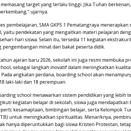
 memasang target yang terlalu tinggi. Jika Tuhan berkenan,
berkembang,” ujarnya.
ses pembelajaran, SMA GKPS 1 Pematangraya menerapkan
l, yaitu pendekatan yang mengaitkan materi pelajaran den
ehari-hari siswa. Selain itu, tersedia 11 kegiatan ekstrakur
pengembangan minat dan bakat peserta didik.
ahun ajaran baru 2026, sekolah ini juga resmi membuka p
chool, sebagai langkah inovatif dalam meningkatkan kualita
. Pada angkatan perdana, boarding school akan menampung
i 18 laki-laki dan 18 perempuan.
arding school menawarkan sistem pendidikan yang lebih ter
gikuti kegiatan belajar di sekolah, siswa juga mendapatka
perti; kesamaptaan, bimbingan belajar, serta Kelompok T
TB) untuk meningkatkan spiritualitas. Menariknya, pembin
idak hanya diperuntukkan bagi siswa Kristen Protestan, tetap