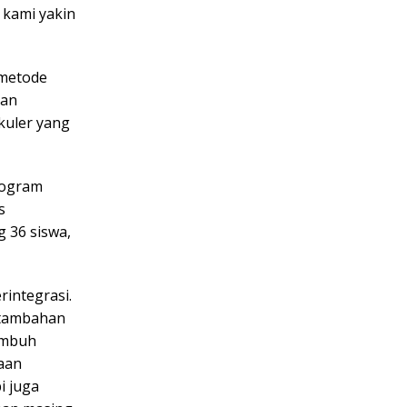
 kami yakin
 metode
gan
ikuler yang
rogram
s
 36 siswa,
integrasi.
n tambahan
umbuh
aan
i juga