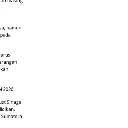
inan masing-
m
asa, namun
 pada
harus
terangan
akan
i 2026.
ust Sinaga
idikan,
I Sumatera