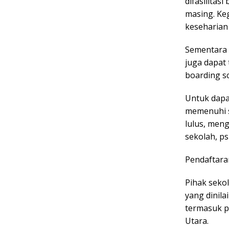
difasilitas
masing. Ke
keseharian
Sementara i
juga dapat
boarding sc
Untuk dapa
memenuhi s
lulus, meng
sekolah, ps
Pendaftaran
Pihak seko
yang dinila
termasuk p
Utara.