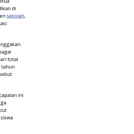
etua
ikan di
men
sekolah
,
asi
anggakan.
bagai
ri total
a tahun
rsebut
apaian ini
gga
but
 siswa