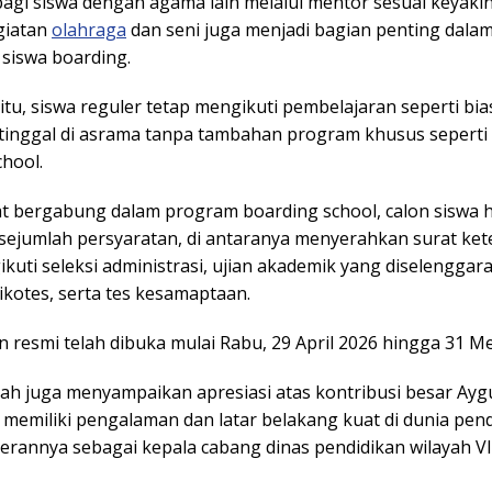
i bagi siswa dengan agama lain melalui mentor sesuai keyak
giatan
olahraga
dan seni juga menjadi bagian penting dala
 siswa boarding.
tu, siswa reguler tetap mengikuti pembelajaran seperti bi
 tinggal di asrama tanpa tambahan program khusus seperti
hool.
t bergabung dalam program boarding school, calon siswa 
ejumlah persyaratan, di antaranya menyerahkan surat ke
ikuti seleksi administrasi, ujian akademik yang diselenggar
ikotes, serta tes kesamaptaan.
 resmi telah dibuka mulai Rabu, 29 April 2026 hingga 31 Me
lah juga menyampaikan apresiasi atas kontribusi besar Ayg
i memiliki pengalaman dan latar belakang kuat di dunia pend
erannya sebagai kepala cabang dinas pendidikan wilayah V