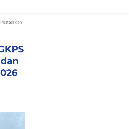
restasi dan
 GKPS
 dan
2026