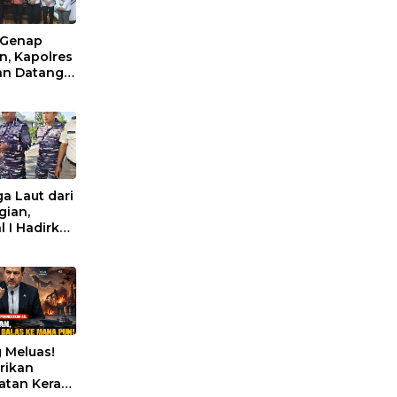
 Genap
n, Kapolres
n Datangi
r DPRD
a Laut dari
gian,
l I Hadirkan
n UAV
nologi
n
 Meluas!
erikan
atan Keras