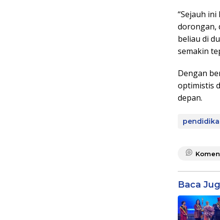
“Sejauh in
dorongan, 
beliau di 
semakin te
Dengan ber
optimistis 
depan.
pendidik
Komen
Baca Ju