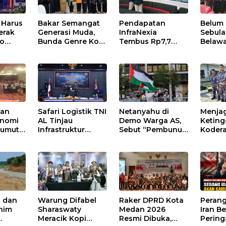
 Harus
Bakar Semangat
Pendapatan
Belum
erak
Generasi Muda,
InfraNexia
Sebula
co
Bunda Genre Kota
Tembus Rp7,7
Belawa
an
Medan Ajak
Triliun pada
Kanto
 Saat
Remaja Berani
Semester I 2026,
Medan
Ambil Sikap
Bisnis Eksternal
Melonjak 31
Persen
kan
Safari Logistik TNI
Netanyahu di
Menjag
onomi
AL Tinjau
Demo Warga AS,
Keting
Sumut
Infrastruktur
Sebut “Pembunuh
Kodera
Kodaeral I di
Bayi”.
Latiha
Belawan, Fokus
Bertek
Perkuat
Moder
Dukungan
Operasional
n dan
Warung Difabel
Raker DPRD Kota
Perang
inim
Sharaswaty
Medan 2026
Iran B
Meracik Kopi
Resmi Dibuka,
Pering