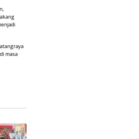
n,
lakang
menjadi
matangraya
 di masa