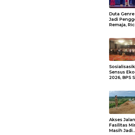
Duta Genre
Jadi Pengg
Remaja, Ri
Waas: Jang
Hanya Aktif
Ada Acara
Sosialisasi
Sensus Ek
2026, BPS 
Gelar FGD
Akses Jala
Fasilitas M
Masih Jadi