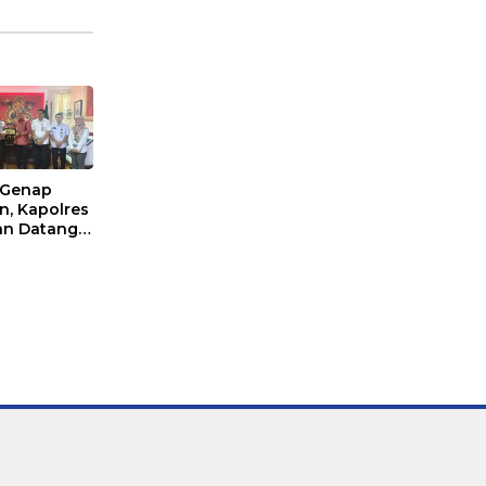
 Genap
n, Kapolres
n Datangi
r DPRD