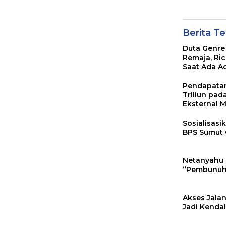
Namoramb
Berita Te
Duta Genre
Remaja, Ri
Saat Ada A
Pendapatan
Triliun pad
Eksternal M
Sosialisas
BPS Sumut 
Netanyahu 
“Pembunuh 
Akses Jalan
Jadi Kenda