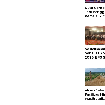
Duta Genre
Jadi Pengg
Remaja, Ri
Waas: Jang
Hanya Aktif
Ada Acara
Sosialisasi
Sensus Ek
2026, BPS 
Gelar FGD
Akses Jala
Fasilitas M
Masih Jadi
Kendala SM