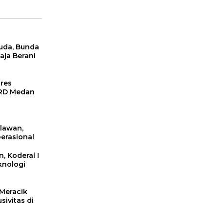
uda, Bunda
ja Berani
res
PRD Medan
elawan,
erasional
, Koderal I
knologi
Meracik
ivitas di