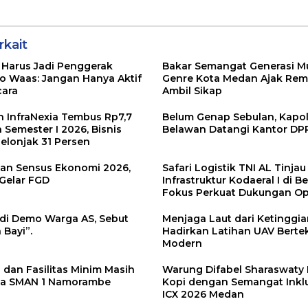
e
Semangat
Dorong
Inklusivitas di ICX
Transformasi
2026 Medan
Digital
rkait
 Harus Jadi Penggerak
Bakar Semangat Generasi M
co Waas: Jangan Hanya Aktif
Genre Kota Medan Ajak Rema
cara
Ambil Sikap
 InfraNexia Tembus Rp7,7
Belum Genap Sebulan, Kapol
a Semester I 2026, Bisnis
Belawan Datangi Kantor D
elonjak 31 Persen
ikan Sensus Ekonomi 2026,
Safari Logistik TNI AL Tinjau
Gelar FGD
Infrastruktur Kodaeral I di B
Fokus Perkuat Dukungan Op
di Demo Warga AS, Sebut
Menjaga Laut dari Ketinggian
Bayi”.
Hadirkan Latihan UAV Berte
Modern
 dan Fasilitas Minim Masih
Warung Difabel Sharaswaty 
la SMAN 1 Namorambe
Kopi dengan Semangat Inklus
ICX 2026 Medan