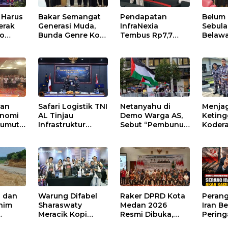
 Harus
Bakar Semangat
Pendapatan
Belum
erak
Generasi Muda,
InfraNexia
Sebula
co
Bunda Genre Kota
Tembus Rp7,7
Belawa
an
Medan Ajak
Triliun pada
Kanto
 Saat
Remaja Berani
Semester I 2026,
Medan
Ambil Sikap
Bisnis Eksternal
Melonjak 31
Persen
kan
Safari Logistik TNI
Netanyahu di
Menjag
onomi
AL Tinjau
Demo Warga AS,
Keting
Sumut
Infrastruktur
Sebut “Pembunuh
Kodera
Kodaeral I di
Bayi”.
Latiha
Belawan, Fokus
Bertek
Perkuat
Moder
Dukungan
Operasional
n dan
Warung Difabel
Raker DPRD Kota
Perang
inim
Sharaswaty
Medan 2026
Iran B
Meracik Kopi
Resmi Dibuka,
Pering
AN 1
dengan
Wong Chun Sen
ke AS