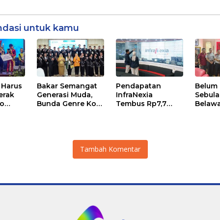
dasi untuk kamu
 Harus
Bakar Semangat
Pendapatan
Belum
erak
Generasi Muda,
InfraNexia
Sebula
co
Bunda Genre Kota
Tembus Rp7,7
Belawa
an
Medan Ajak
Triliun pada
Kanto
 Saat
Remaja Berani
Semester I 2026,
Medan
Ambil Sikap
Bisnis Eksternal
Melonjak 31
Persen
Tambah Komentar