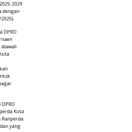
2025-2029
ma dengan
2025).
tua DPRD
arnaen
 diawali
Kota
ikan
ntuk
bagai
si DPRD
nperda Kota
n Ranperda
edan yang