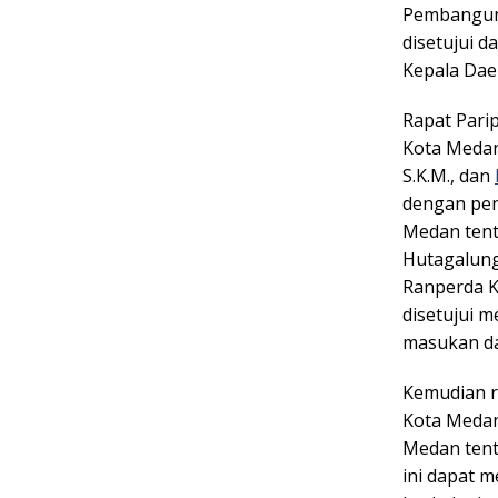
Pembangun
disetujui 
Kepala Dae
Rapat Pari
Kota Medan,
S.K.M., dan
dengan pen
Medan tent
Hutagalung,
Ranperda 
disetujui 
masukan da
Kemudian r
Kota Medan
Medan ten
ini dapat 