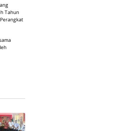
yang
ah Tahun
 Perangkat
rsama
leh