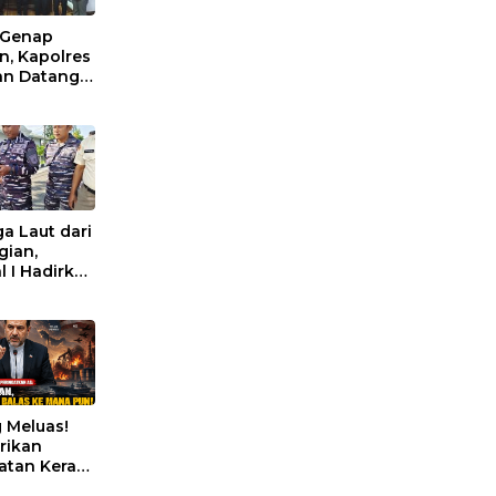
 Genap
n, Kapolres
n Datangi
r DPRD
a Laut dari
gian,
l I Hadirkan
n UAV
nologi
n
 Meluas!
erikan
atan Keras