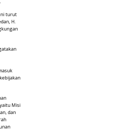
.
ni turut
edan, H.
ngkungan
gatakan
masuk
kebijakan
man
aitu Misi
man, dan
rah
gunan