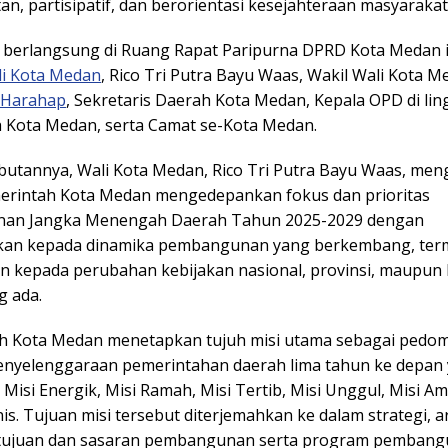
an, partisipatif, dan berorientasi kesejahteraan masyarakat
 berlangsung di Ruang Rapat Paripurna DPRD Kota Medan i
i Kota Medan
, Rico Tri Putra Bayu Waas, Wakil Wali Kota M
 Harahap
, Sekretaris Daerah Kota Medan, Kepala OPD di li
 Kota Medan, serta Camat se-Kota Medan.
utannya, Wali Kota Medan, Rico Tri Putra Bayu Waas, men
rintah Kota Medan mengedepankan fokus dan prioritas
an Jangka Menengah Daerah Tahun 2025-2029 dengan
kan kepada dinamika pembangunan yang berkembang, ter
n kepada perubahan kebijakan nasional, provinsi, maupun 
g ada.
h Kota Medan menetapkan tujuh misi utama sebagai pedo
penyelenggaraan pemerintahan daerah lima tahun ke depan y
Misi Energik, Misi Ramah, Misi Tertib, Misi Unggul, Misi A
s. Tujuan misi tersebut diterjemahkan ke dalam strategi, a
 tujuan dan sasaran pembangunan serta program pemban