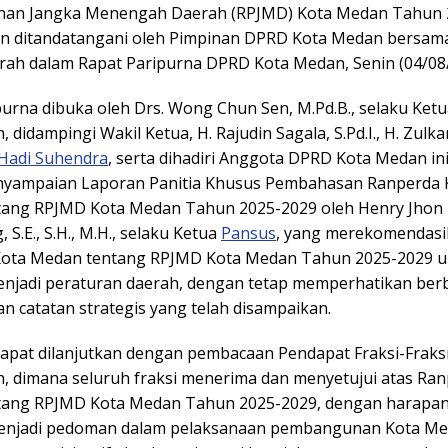
an Jangka Menengah Daerah (RPJMD) Kota Medan Tahun 
dan ditandatangani oleh Pimpinan DPRD Kota Medan bersa
rah dalam Rapat Paripurna DPRD Kota Medan, Senin (04/08/
purna dibuka oleh Drs. Wong Chun Sen, M.Pd.B., selaku Ke
 didampingi Wakil Ketua, H. Rajudin Sagala, S.Pd.I., H. Zulk
Hadi Suhendra
, serta dihadiri Anggota DPRD Kota Medan ini
yampaian Laporan Panitia Khusus Pembahasan Ranperda 
ang RPJMD Kota Medan Tahun 2025-2029 oleh Henry Jhon
 S.E., S.H., M.H., selaku Ketua
Pansus
, yang merekomendas
Kota Medan tentang RPJMD Kota Medan Tahun 2025-2029 u
menjadi peraturan daerah, dengan tetap memperhatikan ber
n catatan strategis yang telah disampaikan.
apat dilanjutkan dengan pembacaan Pendapat Fraksi-Frak
, dimana seluruh fraksi menerima dan menyetujui atas Ra
tang RPJMD Kota Medan Tahun 2025-2029, dengan harapa
menjadi pedoman dalam pelaksanaan pembangunan Kota M