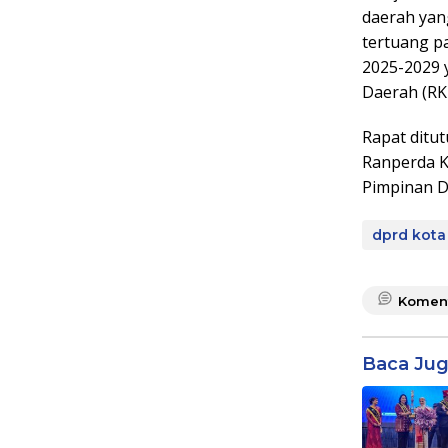
daerah yan
tertuang p
2025-2029 
Daerah (RK
Rapat ditu
Ranperda K
Pimpinan D
dprd kot
Komen
Baca Ju