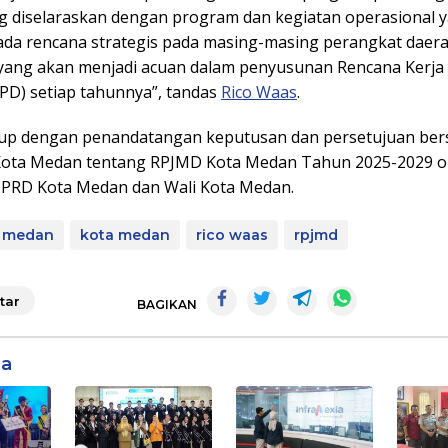
g diselaraskan dengan program dan kegiatan operasional 
ada rencana strategis pada masing-masing perangkat daer
yang akan menjadi acuan dalam penyusunan Rencana Kerja
PD) setiap tahunnya”, tandas
Rico Waas
.
tup dengan penandatangan keputusan dan persetujuan be
ota Medan tentang RPJMD Kota Medan Tahun 2025-2029 o
PRD Kota Medan dan Wali Kota Medan.
a medan
kota medan
rico waas
rpjmd
tar
BAGIKAN
ga