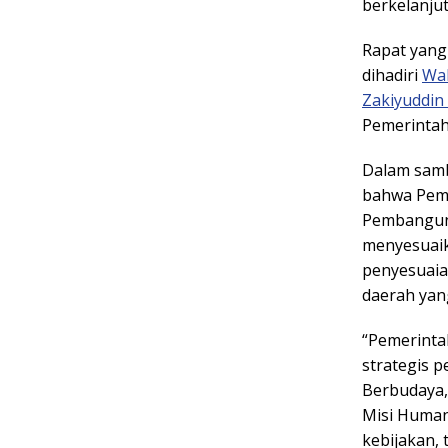
berkelanjut
Rapat yang
dihadiri
Wal
Zakiyuddin
Pemerintah
Dalam samb
bahwa Peme
Pembangun
menyesuai
penyesuaia
daerah yan
“Pemerinta
strategis 
Berbudaya, 
Misi Humani
kebijakan,