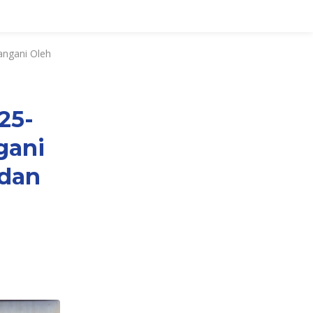
angani Oleh
25-
gani
dan