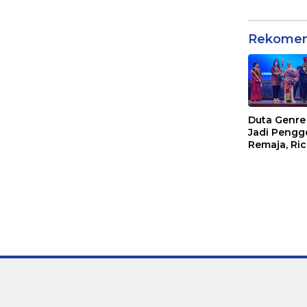
Rekomen
Duta Genre
Jadi Pengg
Remaja, Ri
Waas: Jang
Hanya Aktif
Ada Acara