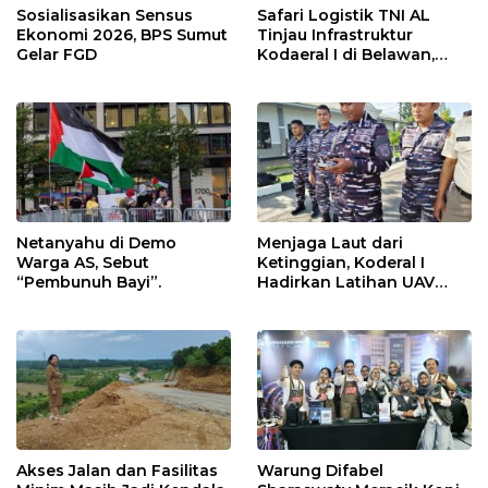
Sosialisasikan Sensus
Safari Logistik TNI AL
Ekonomi 2026, BPS Sumut
Tinjau Infrastruktur
Gelar FGD
Kodaeral I di Belawan,
Fokus Perkuat Dukungan
Operasional
Netanyahu di Demo
Menjaga Laut dari
Warga AS, Sebut
Ketinggian, Koderal I
“Pembunuh Bayi”.
Hadirkan Latihan UAV
Berteknologi Modern
Akses Jalan dan Fasilitas
Warung Difabel