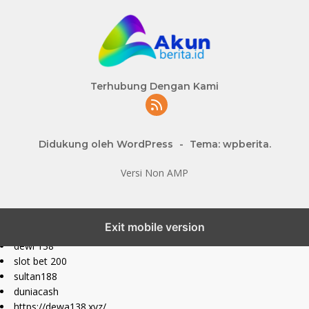
Terhubung Dengan Kami
Didukung oleh WordPress
-
Tema: wpberita.
Versi Non AMP
slot777 maxwin
Exit mobile version
slot depo 10k
dewi 138
slot bet 200
sultan188
duniacash
https://dewa138.xyz/