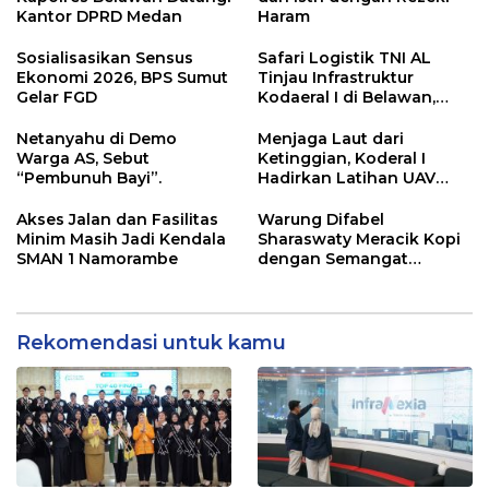
Kantor DPRD Medan
Haram
Sosialisasikan Sensus
Safari Logistik TNI AL
Ekonomi 2026, BPS Sumut
Tinjau Infrastruktur
Gelar FGD
Kodaeral I di Belawan,
Fokus Perkuat Dukungan
Operasional
Netanyahu di Demo
Menjaga Laut dari
Warga AS, Sebut
Ketinggian, Koderal I
“Pembunuh Bayi”.
Hadirkan Latihan UAV
Berteknologi Modern
Akses Jalan dan Fasilitas
Warung Difabel
Minim Masih Jadi Kendala
Sharaswaty Meracik Kopi
SMAN 1 Namorambe
dengan Semangat
Inklusivitas di ICX 2026
Medan
Rekomendasi untuk kamu