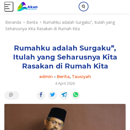
L
Beranda
Berita
Rumahku adalah Surgaku”, Itulah yang
a
Seharusnya Kita Rasakan di Rumah Kita
n
g
s
Rumahku adalah Surgaku”,
u
n
Itulah yang Seharusnya Kita
g
Rasakan di Rumah Kita
k
e
admin
-
Berita
,
Tausiyah
k
4 April 2026
o
n
t
e
n