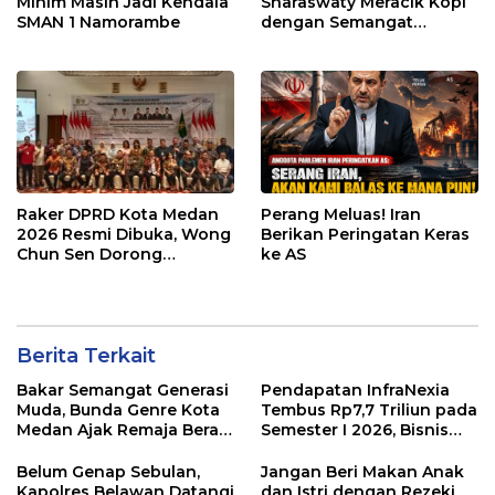
Minim Masih Jadi Kendala
Sharaswaty Meracik Kopi
SMAN 1 Namorambe
dengan Semangat
Inklusivitas di ICX 2026
Medan
Raker DPRD Kota Medan
Perang Meluas! Iran
2026 Resmi Dibuka, Wong
Berikan Peringatan Keras
Chun Sen Dorong
ke AS
Transformasi Digital
Berita Terkait
Bakar Semangat Generasi
Pendapatan InfraNexia
Muda, Bunda Genre Kota
Tembus Rp7,7 Triliun pada
Medan Ajak Remaja Berani
Semester I 2026, Bisnis
Ambil Sikap
Eksternal Melonjak 31
Persen
Belum Genap Sebulan,
Jangan Beri Makan Anak
Kapolres Belawan Datangi
dan Istri dengan Rezeki