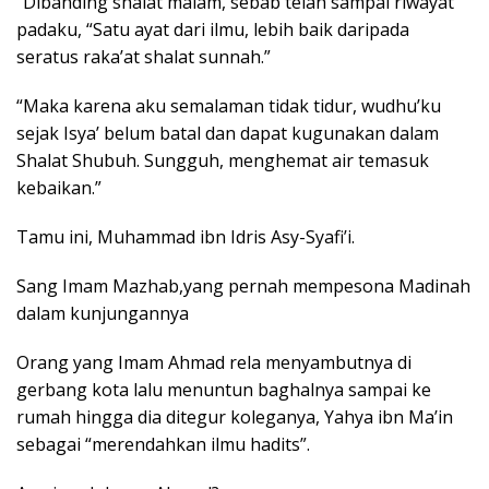
“Dibanding shalat malam, sebab telah sampai riwayat
padaku, “Satu ayat dari ilmu, lebih baik daripada
seratus raka’at shalat sunnah.”
“Maka karena aku semalaman tidak tidur, wudhu’ku
sejak Isya’ belum batal dan dapat kugunakan dalam
Shalat Shubuh. Sungguh, menghemat air temasuk
kebaikan.”
Tamu ini, Muhammad ibn Idris Asy-Syafi’i.
Sang Imam Mazhab,yang pernah mempesona Madinah
dalam kunjungannya
Orang yang Imam Ahmad rela menyambutnya di
gerbang kota lalu menuntun baghalnya sampai ke
rumah hingga dia ditegur koleganya, Yahya ibn Ma’in
sebagai “merendahkan ilmu hadits”.