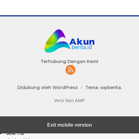
Terhubung Dengan Kami
Didukung oleh WordPress
-
Tema: wpberita.
Versi Non AMP
slot777 maxwin
Exit mobile version
slot depo 10k
dewi 138