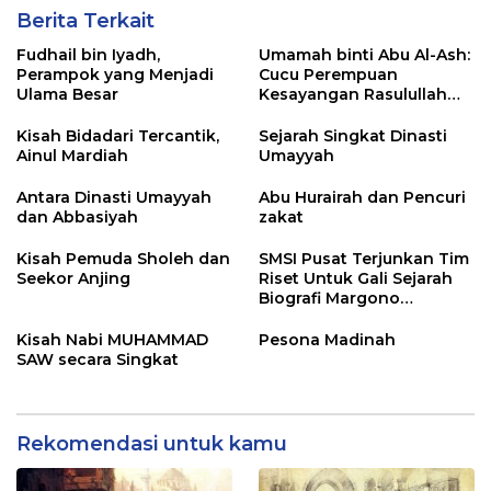
Berita Terkait
Fudhail bin Iyadh,
Umamah binti Abu Al-Ash:
Perampok yang Menjadi
Cucu Perempuan
Ulama Besar
Kesayangan Rasulullah
SAW
Kisah Bidadari Tercantik,
Sejarah Singkat Dinasti
Ainul Mardiah
Umayyah
Antara Dinasti Umayyah
Abu Hurairah dan Pencuri
dan Abbasiyah
zakat
Kisah Pemuda Sholeh dan
SMSI Pusat Terjunkan Tim
Seekor Anjing
Riset Untuk Gali Sejarah
Biografi Margono
Djojohadikoesoemo
Kisah Nabi MUHAMMAD
Pesona Madinah
SAW secara Singkat
Rekomendasi untuk kamu