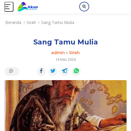
L
Beranda
Sirah
Sang Tamu Mulia
a
n
g
Sang Tamu Mulia
s
u
admin
-
Sirah
n
14 Mei 2024
g
k
e
k
o
n
t
e
n