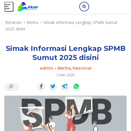
L
Beranda
Berita
Simak Informasi Lengkap SPMB Sumut
a
2025 disini
n
g
s
Simak Informasi Lengkap SPMB
u
n
Sumut 2025 disini
g
k
admin
-
Berita
,
Nasional
e
2 Mei 2025
k
o
n
t
e
n