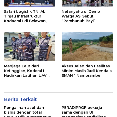
Safari Logistik TNI AL
Netanyahu di Demo
Tinjau Infrastruktur
Warga AS, Sebut
Kodaeral I di Belawan,
“Pembunuh Bayi”.
Fokus Perkuat Dukungan
Operasional
Menjaga Laut dari
Akses Jalan dan Fasilitas
Ketinggian, Koderal I
Minim Masih Jadi Kendala
Hadirkan Latihan UAV
SMAN 1 Namorambe
Berteknologi Modern
Berita Terkait
Pengalihan aset dan
PERADIPROF bekerja
bisnis dengan total
sama dengan UI