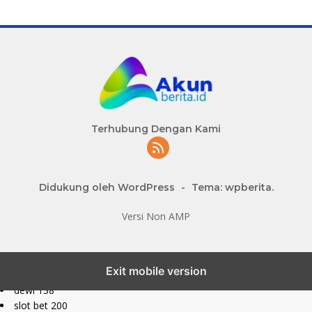
Terhubung Dengan Kami
Didukung oleh WordPress
-
Tema: wpberita.
Versi Non AMP
slot777 maxwin
Exit mobile version
slot depo 10k
dewi 138
slot bet 200