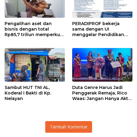
Pengalihan aset dan
PERADIPROF bekerja
bisnis dengan total
sama dengan UI
Rp85,7 triliun memperkuat
menggelar Pendidikan
InfraNexia dalam
Khusus Profesi Advokat
mengembangkan lebih
(PKPA)
dari 90% aset jaringan
Telkom
Sambut HUT TNI AL,
Duta Genre Harus Jadi
Koderal I Bakti di Kp.
Penggerak Remaja, Rico
Nelayan
Waas: Jangan Hanya Aktif
Saat Ada Acara
Tambah Komentar