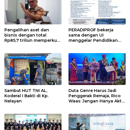
Pengalihan aset dan
PERADIPROF bekerja
bisnis dengan total
sama dengan UI
Rp85,7 triliun memperkuat
menggelar Pendidikan
InfraNexia dalam
Khusus Profesi Advokat
mengembangkan lebih
(PKPA)
dari 90% aset jaringan
Telkom
Sambut HUT TNI AL,
Duta Genre Harus Jadi
Koderal I Bakti di Kp.
Penggerak Remaja, Rico
Nelayan
Waas: Jangan Hanya Aktif
Saat Ada Acara