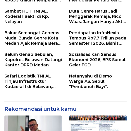
Rp85,7 triliun memperkuat
menggelar Pendidikan
InfraNexia dalam
Khusus Profesi Advokat
mengembangkan lebih
(PKPA)
Sambut HUT TNI AL,
Duta Genre Harus Jadi
dari 90% aset jaringan
Koderal I Bakti di Kp.
Penggerak Remaja, Rico
Telkom
Nelayan
Waas: Jangan Hanya Aktif
Saat Ada Acara
Bakar Semangat Generasi
Pendapatan InfraNexia
Muda, Bunda Genre Kota
Tembus Rp7,7 Triliun pada
Medan Ajak Remaja Berani
Semester I 2026, Bisnis
Ambil Sikap
Eksternal Melonjak 31
Persen
Belum Genap Sebulan,
Sosialisasikan Sensus
Kapolres Belawan Datangi
Ekonomi 2026, BPS Sumut
Kantor DPRD Medan
Gelar FGD
Safari Logistik TNI AL
Netanyahu di Demo
Tinjau Infrastruktur
Warga AS, Sebut
Kodaeral I di Belawan,
“Pembunuh Bayi”.
Fokus Perkuat Dukungan
Operasional
Rekomendasi untuk kamu