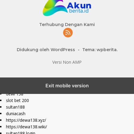
Terhubung Dengan Kami
Didukung oleh WordPress
-
Tema: wpberita.
Versi Non AMP
slot777 maxwin
Exit mobile version
slot depo 10k
dewi 138
slot bet 200
sultan188
duniacash
https://dewa138.xyz/
https://dewa138.wiki/
sultan188 login