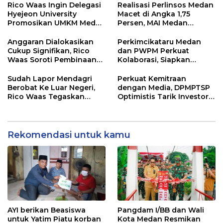
Pelabuhan Internasional
Buatan
Rico Waas Ingin Delegasi
Realisasi Perlinsos Medan
Hyejeon University
Macet di Angka 1,75
Promosikan UMKM Medan
Persen, MAI Medan
ke Dunia Internasional
Ingatkan Risiko
Merosotnya Kredibilitas
Anggaran Dialokasikan
Perkimcikataru Medan
Pemko
Cukup Signifikan, Rico
dan PWPM Perkuat
Waas Soroti Pembinaan
Kolaborasi, Siapkan
LPTQ Medan: Isyaratkan
Saluran Informasi Publik
Evaluasi Kinerja Pengurus
Sudah Lapor Mendagri
Perkuat Kemitraan
Harian
Berobat Ke Luar Negeri,
dengan Media, DPMPTSP
Rico Waas Tegaskan
Optimistis Tarik Investor
Tidak Gunakan Dana
ke Kota Medan
APBD
Rekomendasi untuk kamu
AYI berikan Beasiswa
Pangdam I/BB dan Wali
untuk Yatim Piatu korban
Kota Medan Resmikan