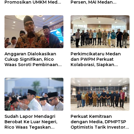
Promosikan UMKM Medan
Persen, MAI Medan
ke Dunia Internasional
Ingatkan Risiko
Merosotnya Kredibilitas
Pemko
Anggaran Dialokasikan
Perkimcikataru Medan
Cukup Signifikan, Rico
dan PWPM Perkuat
Waas Soroti Pembinaan
Kolaborasi, Siapkan
LPTQ Medan: Isyaratkan
Saluran Informasi Publik
Evaluasi Kinerja Pengurus
Harian
Sudah Lapor Mendagri
Perkuat Kemitraan
Berobat Ke Luar Negeri,
dengan Media, DPMPTSP
Rico Waas Tegaskan
Optimistis Tarik Investor
Tidak Gunakan Dana
ke Kota Medan