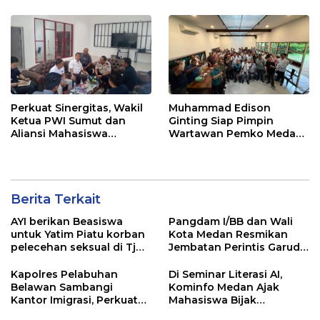
APBD
Perkuat Sinergitas, Wakil
Muhammad Edison
Ketua PWI Sumut dan
Ginting Siap Pimpin
Aliansi Mahasiswa
Wartawan Pemko Medan,
Sambangi Imigrasi
Bertekad Kembalikan
Belawan
Marwah Wartawan
Berita Terkait
AYI berikan Beasiswa
Pangdam I/BB dan Wali
untuk Yatim Piatu korban
Kota Medan Resmikan
pelecehan seksual di Tj
Jembatan Perintis Garuda,
Balai.
Hubungkan Kembali
Medan Polonia-Johor-
Kapolres Pelabuhan
Di Seminar Literasi AI,
Maimun
Belawan Sambangi
Kominfo Medan Ajak
Kantor Imigrasi, Perkuat
Mahasiswa Bijak
Sinergi Awasi WNA di
Manfaatkan Kecerdasan