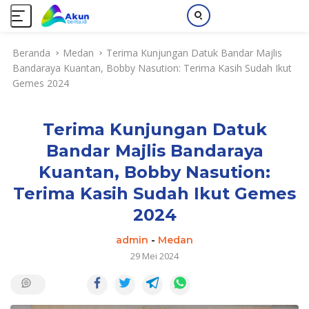
L
Beranda
Medan
Terima Kunjungan Datuk Bandar Majlis
a
Bandaraya Kuantan, Bobby Nasution: Terima Kasih Sudah Ikut
n
Gemes 2024
g
s
u
Terima Kunjungan Datuk
n
g
Bandar Majlis Bandaraya
k
Kuantan, Bobby Nasution:
e
k
Terima Kasih Sudah Ikut Gemes
o
2024
n
t
admin
-
Medan
e
29 Mei 2024
n