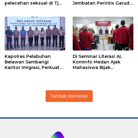
pelecehan seksual di Tj
Jembatan Perintis Garuda,
Balai.
Hubungkan Kembali
Medan Polonia-Johor-
Maimun
Kapolres Pelabuhan
Di Seminar Literasi AI,
Belawan Sambangi
Kominfo Medan Ajak
Kantor Imigrasi, Perkuat
Mahasiswa Bijak
Sinergi Awasi WNA di
Manfaatkan Kecerdasan
Pelabuhan Internasional
Buatan
Tambah Komentar