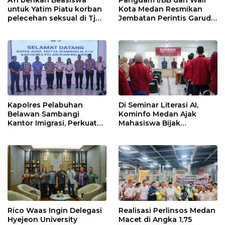
AYI berikan Beasiswa
Pangdam I/BB dan Wali
untuk Yatim Piatu korban
Kota Medan Resmikan
pelecehan seksual di Tj
Jembatan Perintis Garuda,
Balai.
Hubungkan Kembali
Medan Polonia-Johor-
Maimun
Kapolres Pelabuhan
Di Seminar Literasi AI,
Belawan Sambangi
Kominfo Medan Ajak
Kantor Imigrasi, Perkuat
Mahasiswa Bijak
Sinergi Awasi WNA di
Manfaatkan Kecerdasan
Pelabuhan Internasional
Buatan
Rico Waas Ingin Delegasi
Realisasi Perlinsos Medan
Hyejeon University
Macet di Angka 1,75