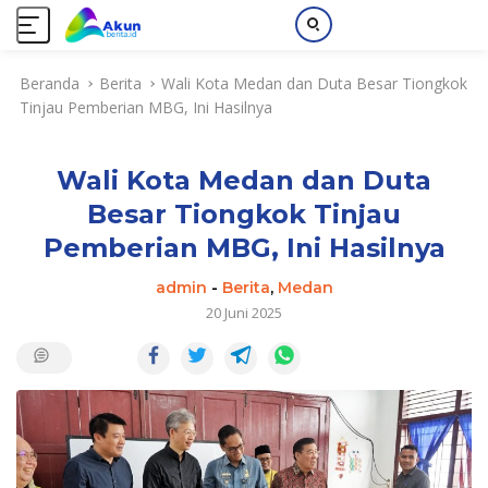
L
Beranda
Berita
Wali Kota Medan dan Duta Besar Tiongkok
a
Tinjau Pemberian MBG, Ini Hasilnya
n
g
s
Wali Kota Medan dan Duta
u
n
Besar Tiongkok Tinjau
g
Pemberian MBG, Ini Hasilnya
k
e
admin
-
Berita
,
Medan
k
20 Juni 2025
o
n
t
e
n