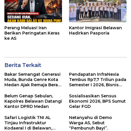
Perang Meluas! Iran
Kantor Imigrasi Belawan
Berikan Peringatan Keras
Hadirkan Pasporia
ke AS
Berita Terkait
Bakar Semangat Generasi
Pendapatan InfraNexia
Muda, Bunda Genre Kota
Tembus Rp7,7 Triliun pada
Medan Ajak Remaja Berani
Semester I 2026, Bisnis
Ambil Sikap
Eksternal Melonjak 31
Persen
Belum Genap Sebulan,
Sosialisasikan Sensus
Kapolres Belawan Datangi
Ekonomi 2026, BPS Sumut
Kantor DPRD Medan
Gelar FGD
Safari Logistik TNI AL
Netanyahu di Demo
Tinjau Infrastruktur
Warga AS, Sebut
Kodaeral I di Belawan,
“Pembunuh Bayi”.