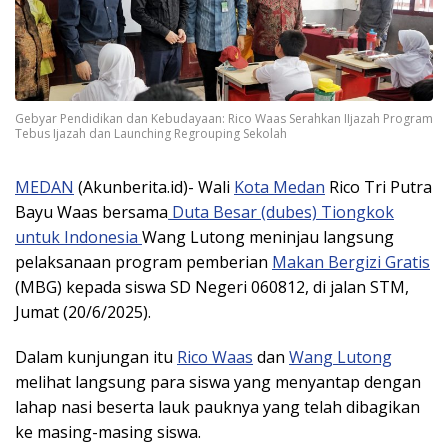
Gebyar Pendidikan dan Kebudayaan: Rico Waas Serahkan IIjazah Program
Tebus Ijazah dan Launching Regrouping Sekolah
MEDAN
(Akunberita.id)- Wali
Kota Medan
Rico Tri Putra
Bayu Waas bersama
Duta Besar (dubes) Tiongkok
untuk Indonesia
Wang Lutong meninjau langsung
pelaksanaan program pemberian
Makan Bergizi Gratis
(MBG) kepada siswa SD Negeri 060812, di jalan STM,
Jumat (20/6/2025).
Dalam kunjungan itu
Rico Waas
dan
Wang Lutong
melihat langsung para siswa yang menyantap dengan
lahap nasi beserta lauk pauknya yang telah dibagikan
ke masing-masing siswa.