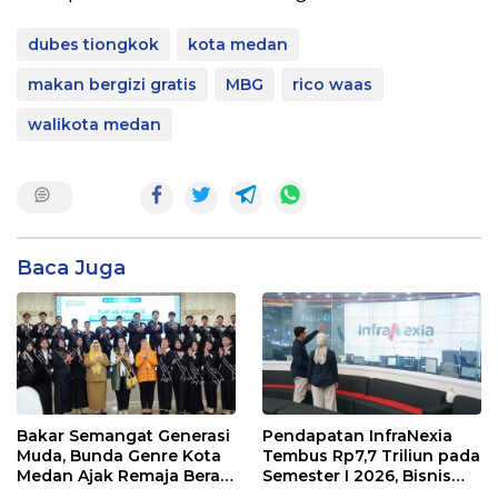
dubes tiongkok
kota medan
makan bergizi gratis
MBG
rico waas
walikota medan
Baca Juga
Bakar Semangat Generasi
Pendapatan InfraNexia
Muda, Bunda Genre Kota
Tembus Rp7,7 Triliun pada
Medan Ajak Remaja Berani
Semester I 2026, Bisnis
Ambil Sikap
Eksternal Melonjak 31