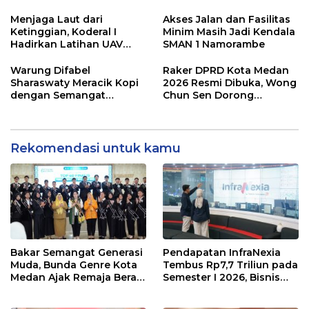
Fokus Perkuat Dukungan
Operasional
Menjaga Laut dari
Akses Jalan dan Fasilitas
Ketinggian, Koderal I
Minim Masih Jadi Kendala
Hadirkan Latihan UAV
SMAN 1 Namorambe
Berteknologi Modern
Warung Difabel
Raker DPRD Kota Medan
Sharaswaty Meracik Kopi
2026 Resmi Dibuka, Wong
dengan Semangat
Chun Sen Dorong
Inklusivitas di ICX 2026
Transformasi Digital
Medan
Rekomendasi untuk kamu
Bakar Semangat Generasi
Pendapatan InfraNexia
Muda, Bunda Genre Kota
Tembus Rp7,7 Triliun pada
Medan Ajak Remaja Berani
Semester I 2026, Bisnis
Ambil Sikap
Eksternal Melonjak 31
Persen