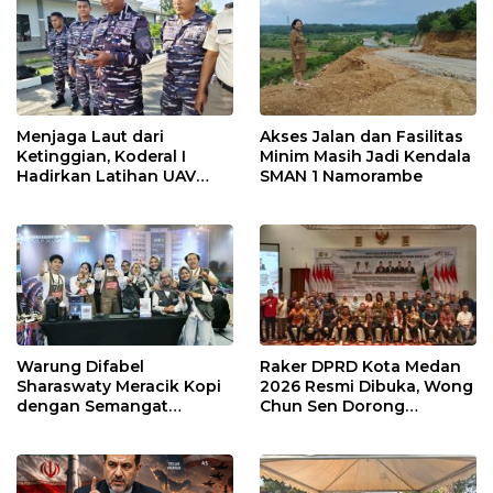
Menjaga Laut dari
Akses Jalan dan Fasilitas
Ketinggian, Koderal I
Minim Masih Jadi Kendala
Hadirkan Latihan UAV
SMAN 1 Namorambe
Berteknologi Modern
Warung Difabel
Raker DPRD Kota Medan
Sharaswaty Meracik Kopi
2026 Resmi Dibuka, Wong
dengan Semangat
Chun Sen Dorong
Inklusivitas di ICX 2026
Transformasi Digital
Medan