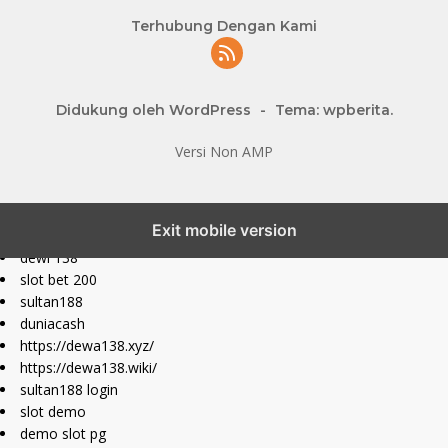
Terhubung Dengan Kami
Didukung oleh WordPress
-
Tema: wpberita.
Versi Non AMP
slot777 maxwin
Exit mobile version
slot depo 10k
dewi 138
slot bet 200
sultan188
duniacash
https://dewa138.xyz/
https://dewa138.wiki/
sultan188 login
slot demo
demo slot pg