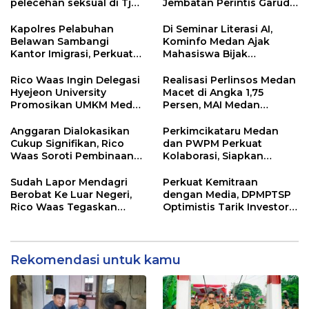
pelecehan seksual di Tj
Jembatan Perintis Garuda,
Balai.
Hubungkan Kembali
Medan Polonia-Johor-
Kapolres Pelabuhan
Di Seminar Literasi AI,
Maimun
Belawan Sambangi
Kominfo Medan Ajak
Kantor Imigrasi, Perkuat
Mahasiswa Bijak
Sinergi Awasi WNA di
Manfaatkan Kecerdasan
Pelabuhan Internasional
Buatan
Rico Waas Ingin Delegasi
Realisasi Perlinsos Medan
Hyejeon University
Macet di Angka 1,75
Promosikan UMKM Medan
Persen, MAI Medan
ke Dunia Internasional
Ingatkan Risiko
Merosotnya Kredibilitas
Anggaran Dialokasikan
Perkimcikataru Medan
Pemko
Cukup Signifikan, Rico
dan PWPM Perkuat
Waas Soroti Pembinaan
Kolaborasi, Siapkan
LPTQ Medan: Isyaratkan
Saluran Informasi Publik
Evaluasi Kinerja Pengurus
Sudah Lapor Mendagri
Perkuat Kemitraan
Harian
Berobat Ke Luar Negeri,
dengan Media, DPMPTSP
Rico Waas Tegaskan
Optimistis Tarik Investor
Tidak Gunakan Dana
ke Kota Medan
APBD
Rekomendasi untuk kamu