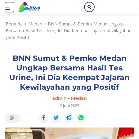
L
Beranda
Medan
BNN Sumut & Pemko Medan Ungkap
a
Bersama Hasil Tes Urine, Ini Dia Keempat Jajaran Kewilayahan
n
yang Positif
g
s
u
BNN Sumut & Pemko Medan
n
g
Ungkap Bersama Hasil Tes
k
Urine, Ini Dia Keempat Jajaran
e
k
Kewilayahan yang Positif
o
admin
-
Medan
n
2 Juni 2025
t
e
n