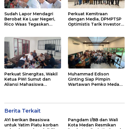
Sudah Lapor Mendagri
Perkuat Kemitraan
Berobat Ke Luar Negeri,
dengan Media, DPMPTSP
Rico Waas Tegaskan
Optimistis Tarik Investor
Tidak Gunakan Dana
ke Kota Medan
APBD
Perkuat Sinergitas, Wakil
Muhammad Edison
Ketua PWI Sumut dan
Ginting Siap Pimpin
Aliansi Mahasiswa
Wartawan Pemko Medan,
Sambangi Imigrasi
Bertekad Kembalikan
Belawan
Marwah Wartawan
Berita Terkait
AYI berikan Beasiswa
Pangdam I/BB dan Wali
untuk Yatim Piatu korban
Kota Medan Resmikan