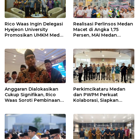
Rico Waas Ingin Delegasi
Realisasi Perlinsos Medan
Hyejeon University
Macet di Angka 1,75
Promosikan UMKM Medan
Persen, MAI Medan
ke Dunia Internasional
Ingatkan Risiko
Merosotnya Kredibilitas
Pemko
Anggaran Dialokasikan
Perkimcikataru Medan
Cukup Signifikan, Rico
dan PWPM Perkuat
Waas Soroti Pembinaan
Kolaborasi, Siapkan
LPTQ Medan: Isyaratkan
Saluran Informasi Publik
Evaluasi Kinerja Pengurus
Harian