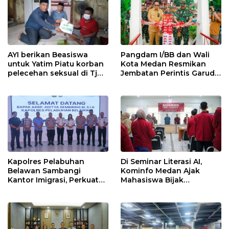
AYI berikan Beasiswa
Pangdam I/BB dan Wali
untuk Yatim Piatu korban
Kota Medan Resmikan
pelecehan seksual di Tj
Jembatan Perintis Garuda,
Balai.
Hubungkan Kembali
Medan Polonia-Johor-
Maimun
Kapolres Pelabuhan
Di Seminar Literasi AI,
Belawan Sambangi
Kominfo Medan Ajak
Kantor Imigrasi, Perkuat
Mahasiswa Bijak
Sinergi Awasi WNA di
Manfaatkan Kecerdasan
Pelabuhan Internasional
Buatan