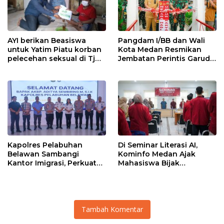
AYI berikan Beasiswa
Pangdam I/BB dan Wali
untuk Yatim Piatu korban
Kota Medan Resmikan
pelecehan seksual di Tj
Jembatan Perintis Garuda,
Balai.
Hubungkan Kembali
Medan Polonia-Johor-
Maimun
Kapolres Pelabuhan
Di Seminar Literasi AI,
Belawan Sambangi
Kominfo Medan Ajak
Kantor Imigrasi, Perkuat
Mahasiswa Bijak
Sinergi Awasi WNA di
Manfaatkan Kecerdasan
Pelabuhan Internasional
Buatan
Tambah Komentar