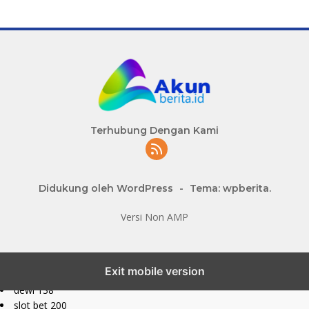
Terhubung Dengan Kami
Didukung oleh WordPress
-
Tema: wpberita.
Versi Non AMP
slot777 maxwin
Exit mobile version
slot depo 10k
dewi 138
slot bet 200