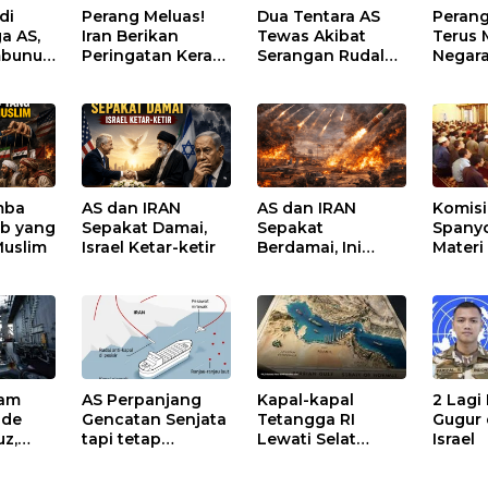
di
Perang Meluas!
Dua Tentara AS
Perang
a AS,
Iran Berikan
Tewas Akibat
Terus
mbunuh
Peringatan Keras
Serangan Rudal
Negara
ke AS
dan Drone Iran di
Korba
Yordania, Satu
Personel Masih
Hilang
mba
AS dan IRAN
AS dan IRAN
Komisi
b yang
Sepakat Damai,
Sepakat
Spanyo
Muslim
Israel Ketar-ketir
Berdamai, Ini
Materi
point pentingnya
am
AS Perpanjang
Kapal-kapal
2 Lagi 
ade
Gencatan Senjata
Tetangga RI
Gugur 
uz,
tapi tetap
Lewati Selat
Israel
arga
Blokade Selat
Hormouz,
Hormuz
Bagaimana