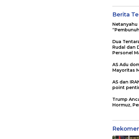
Berita Te
Netanyahu 
“Pembunuh 
Dua Tentar
Rudal dan D
Personel M
AS Adu do
Mayoritas 
AS dan IRAN
point pent
Trump Anca
Hormuz, Pe
Rekomen