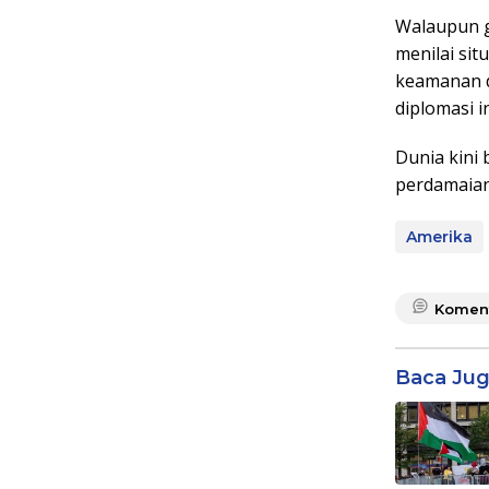
Walaupun g
menilai sit
keamanan d
diplomasi i
Dunia kini
perdamaian
Amerika
Komen
Baca Ju