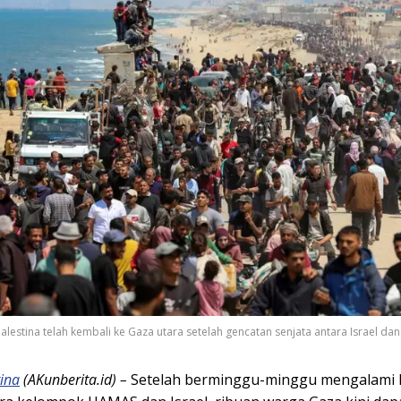
alestina telah kembali ke Gaza utara setelah gencatan senjata antara Israel da
tina
(AKunberita.id) –
Setelah berminggu-minggu mengalami k