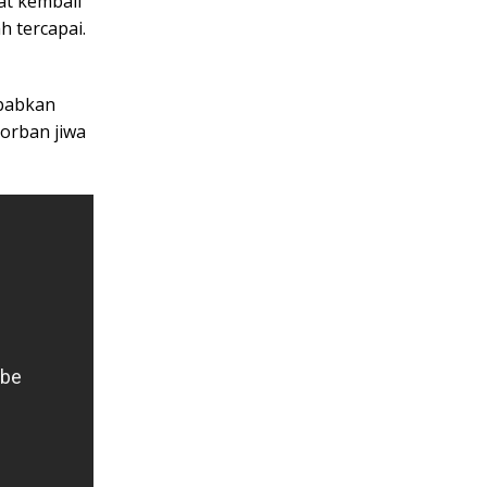
at kembali
h tercapai.
ebabkan
orban jiwa