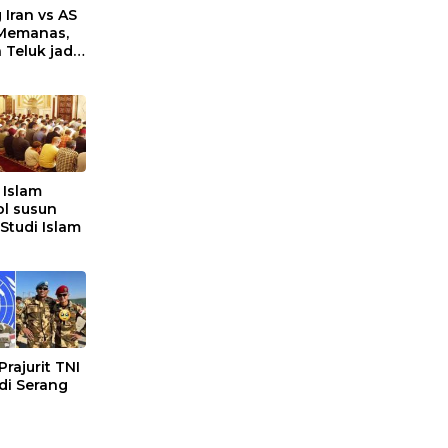
 Iran vs AS
 Memanas,
 Teluk jadi
n
 Islam
l susun
 Studi Islam
Prajurit TNI
di Serang