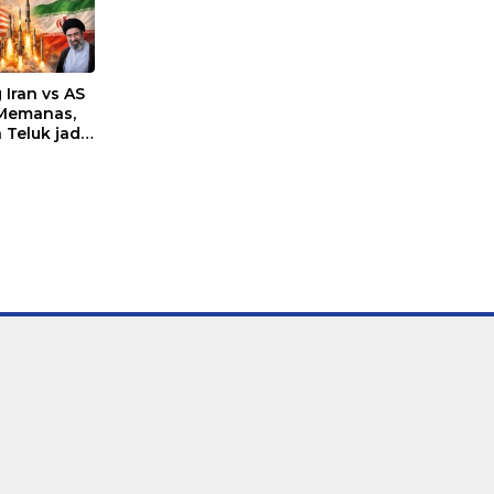
 Iran vs AS
 Memanas,
 Teluk jadi
n