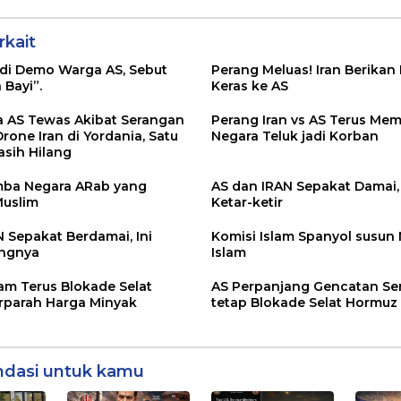
dengan Kapal
Indonesia?
rkait
di Demo Warga AS, Sebut
Perang Meluas! Iran Berikan
Bayi”.
Keras ke AS
a AS Tewas Akibat Serangan
Perang Iran vs AS Terus Me
rone Iran di Yordania, Satu
Negara Teluk jadi Korban
asih Hilang
mba Negara ARab yang
AS dan IRAN Sepakat Damai, 
Muslim
Ketar-ketir
 Sepakat Berdamai, Ini
Komisi Islam Spanyol susun 
ingnya
Islam
m Terus Blokade Selat
AS Perpanjang Gencatan Sen
rparah Harga Minyak
tetap Blokade Selat Hormuz
dasi untuk kamu