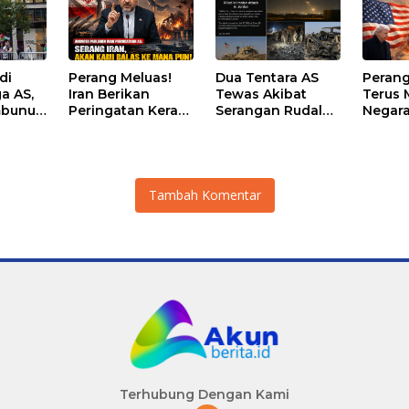
di
Perang Meluas!
Dua Tentara AS
Perang
a AS,
Iran Berikan
Tewas Akibat
Terus
mbunuh
Peringatan Keras
Serangan Rudal
Negara
ke AS
dan Drone Iran di
Korba
Yordania, Satu
Personel Masih
Hilang
Tambah Komentar
Terhubung Dengan Kami