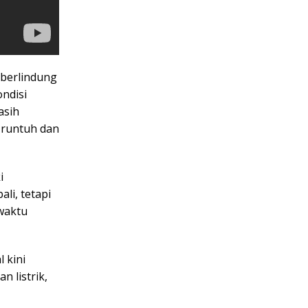
berlindung
ondisi
asih
 runtuh dan
i
li, tetapi
 waktu
 kini
 listrik,