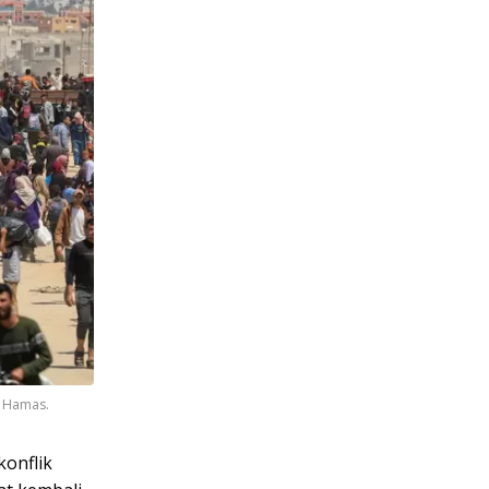
n Hamas.
onflik