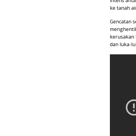
intens ant
ke tanah a
Gencatan se
menghentik
kerusakan 
dan luka-lu