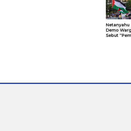
Netanyahu 
Demo Warg
Sebut “Pe
Bayi”.