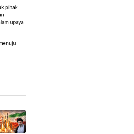
ak pihak
an
alam upaya
 menuju