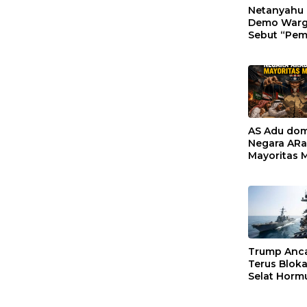
Netanyahu 
Demo Warg
Sebut “Pe
Bayi”.
AS Adu do
Negara ARa
Mayoritas 
Trump Anc
Terus Blok
Selat Horm
Perparah H
Minyak