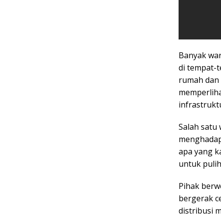
Banyak war
di tempat-t
rumah dan 
memperliha
infrastrukt
Salah satu
menghadapi 
apa yang k
untuk pulih
Pihak berw
bergerak c
distribusi 