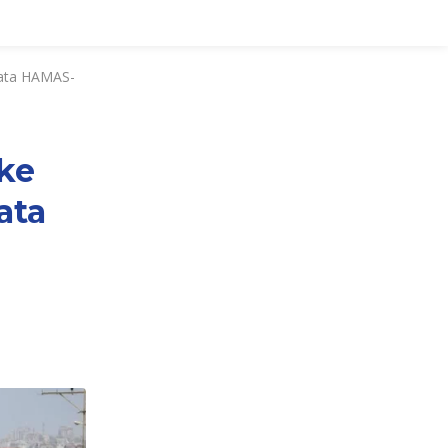
jata HAMAS-
ke
ata