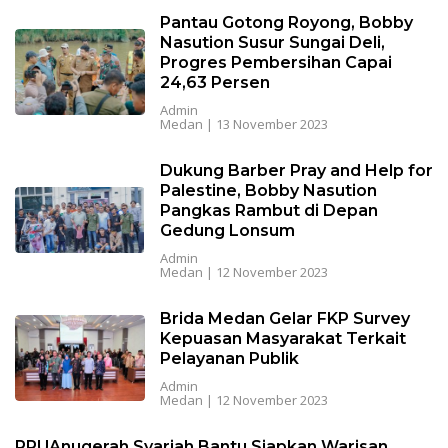
Pantau Gotong Royong, Bobby
Nasution Susur Sungai Deli,
Progres Pembersihan Capai
24,63 Persen
Admin
Medan
|
13 November 2023
Dukung Barber Pray and Help for
Palestine, Bobby Nasution
Pangkas Rambut di Depan
Gedung Lonsum
Admin
Medan
|
12 November 2023
Brida Medan Gelar FKP Survey
Kepuasan Masyarakat Terkait
Pelayanan Publik
Admin
Medan
|
12 November 2023
PRUAnugerah Syariah Bantu Siapkan Warisan