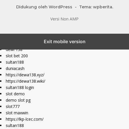
Didukung oleh WordPress
-
Tema: wpberita.
Versi Non AMP
slot777 maxwin
Exit mobile version
slot depo 10k
dewi 138
slot bet 200
sultan188
duniacash
https://dewa138.xyz/
https://dewa138.wiki/
sultan188 login
slot demo
demo slot pg
slot777
slot maxwin
https://lkp-lcec.com/
sultan188