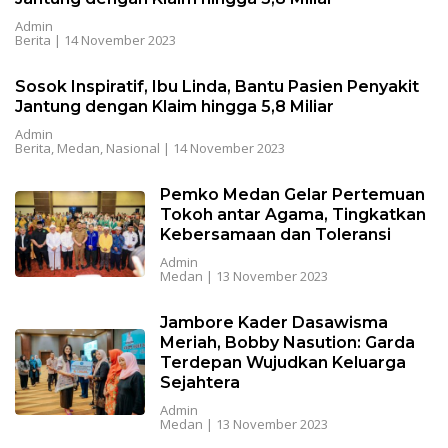
Admin
Berita
|
14 November 2023
Sosok Inspiratif, Ibu Linda, Bantu Pasien Penyakit
Jantung dengan Klaim hingga 5,8 Miliar
Admin
Berita
,
Medan
,
Nasional
|
14 November 2023
Pemko Medan Gelar Pertemuan
Tokoh antar Agama, Tingkatkan
Kebersamaan dan Toleransi
Admin
Medan
|
13 November 2023
Jambore Kader Dasawisma
Meriah, Bobby Nasution: Garda
Terdepan Wujudkan Keluarga
Sejahtera
Admin
Medan
|
13 November 2023