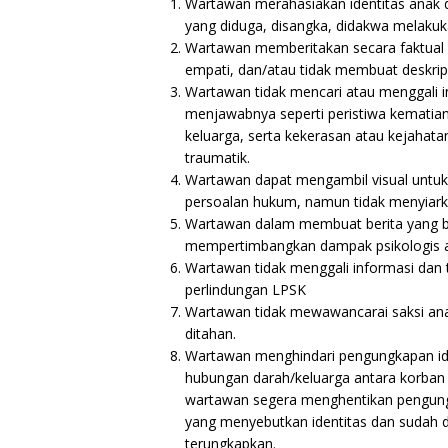
Wartawan merahasiakan identitas anak 
yang diduga, disangka, didakwa melakuk
Wartawan memberitakan secara faktual d
empati, dan/atau tidak membuat deskripsi
Wartawan tidak mencari atau menggali in
menjawabnya seperti peristiwa kematian
keluarga, serta kekerasan atau kejahat
traumatik.
Wartawan dapat mengambil visual untuk 
persoalan hukum, namun tidak menyiarkan
Wartawan dalam membuat berita yang ber
mempertimbangkan dampak psikologis an
Wartawan tidak menggali informasi dan
perlindungan LPSK
Wartawan tidak mewawancarai saksi ana
ditahan.
Wartawan menghindari pengungkapan ide
hubungan darah/keluarga antara korban 
wartawan segera menghentikan pengungka
yang menyebutkan identitas dan sudah dim
terungkapkan.