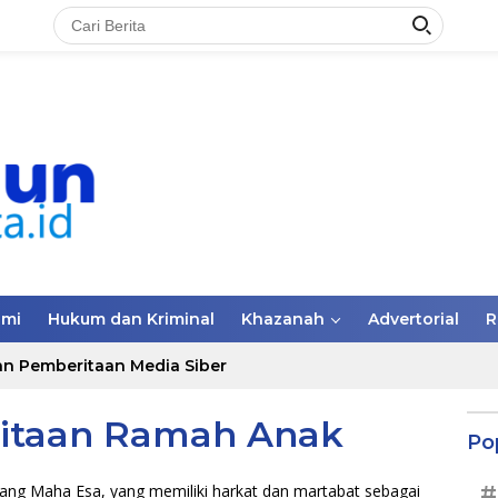
omi
Hukum dan Kriminal
Khazanah
Advertorial
R
n Pemberitaan Media Siber
itaan Ramah Anak
Po
ng Maha Esa, yang memiliki harkat dan martabat sebagai
#