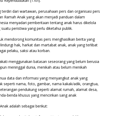
si Kependudukan (17th).
 terdiri dari wartawan, perusahaan pers dan organisasi pers
an Ramah Anak yang akan menjadi panduan dalam
onesia menyadari pemberitaan tentang anak harus dikelola
 suatu peristiwa yang perlu diketahui publik.
uk mendorong komunitas pers menghasilkan berita yang
lindungi hak, harkat dan martabat anak, anak yang terlibat
gai pelaku, saksi atau korban.
kati menggunakan batasan seseorang yang belum berusia
aupun meninggal dunia, menikah atau belum menikah
semua data dan informasi yang menyangkut anak yang
 seperti nama, foto, gambar, nama kakak/adik, orangtua,
keterangan pendukung seperti alamat rumah, alamat desa,
benda-benda khusus yang mencirikan sang anak
nak adalah sebagai berikut: