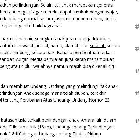
tkan perlindungan. Selain itu, anak merupakan generasi
mberitaan negatif agar mereka dapat tumbuh dengan wajar,
 berkembang normal secara jasmani maupun rohani, untuk
 kepentingan terbaik bagi anak.
#
ak di tanah air, seringkali anak justru menjadi korban,
antara lain wajah, inisial, nama, alamat, dan
sekolah
secara
#
dak terlindungi secara baik. Bahasa pemberitaan terkait
r dan vulgar. Media penyiaran juga kerap menampilkan
g atau diblur wajahnya namun masih bisa dikenali ciri-
#
nak dan membuat Undang- Undang yang melindungi hak anak
#
rlindungan Anak sebagaimana telah diubah, terakhir
 tentang Perubahan Atas Undang- Undang Nomor 23
tasan usia terkait perlindungan anak. Antara lain dalam
#
ode Etik Jurnalistik
(16 th), Undang-Undang Perlindungan
Anak (18 th) dengan Undang-undang Tindak Pidana