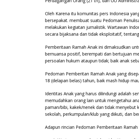
Perdagangan Orang (21 th), dan UU Administra
Oleh Karena itu komunitas pers Indonesia yang
bersepakat. membuat suatu Pedoman Penulis
melakukan kegiatan jurnalistik. Wartawan Ind
secara bijaksana dan tidak eksploitatif, tentang
Pemberitaan Ramah Anak ini dimaksudkan unt
bernuansa positif, berempati dan bertujuan me
persoalan hukum ataupun tidak; baik anak seba
Pedoman Pemberitan Ramah Anak yang disepa
18 (delapan belas) tahun, baik mash hidup m
Identitas Anak yang harus dilindungi adalah 
memudahkan orang lain untuk mengetahui anak
paman/bibi, kakek/nenek dan tidak menyebut 
sekolah, perkumpulan/klub yang diikuti, dan 
Adapun rincian Pedoman Pemberitaan Ramah A