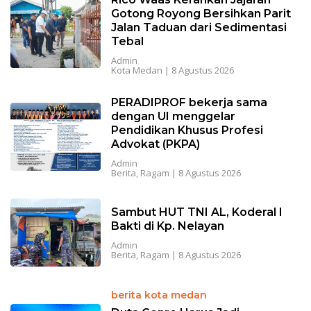
n
Gotong Royong Bersihkan Parit
B
Jalan Taduan dari Sedimentasi
e
Tebal
r
Admin
i
Kota Medan
|
8 Agustus 2026
t
a
PERADIPROF bekerja sama
dengan UI menggelar
Pendidikan Khusus Profesi
Advokat (PKPA)
Admin
Berita
,
Ragam
|
8 Agustus 2026
Sambut HUT TNI AL, Koderal I
Bakti di Kp. Nelayan
Admin
Berita
,
Ragam
|
8 Agustus 2026
berita kota medan