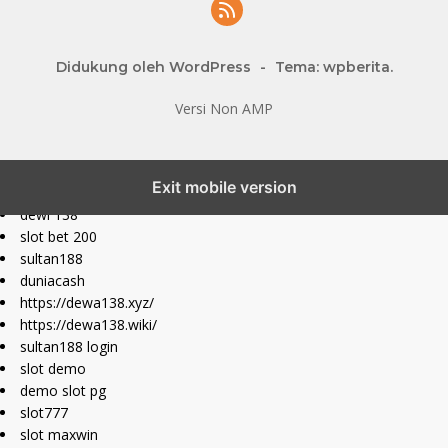
o
s
Didukung oleh WordPress
-
Tema: wpberita.
Versi Non AMP
slot777 maxwin
Exit mobile version
slot depo 10k
dewi 138
slot bet 200
sultan188
duniacash
https://dewa138.xyz/
https://dewa138.wiki/
sultan188 login
slot demo
demo slot pg
slot777
slot maxwin