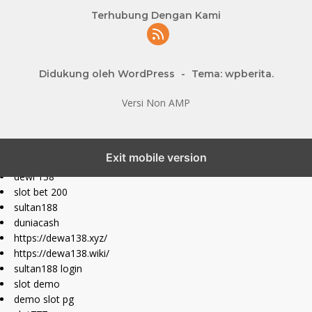
Terhubung Dengan Kami
Didukung oleh WordPress
-
Tema: wpberita.
Versi Non AMP
slot777 maxwin
Exit mobile version
slot depo 10k
dewi 138
slot bet 200
sultan188
duniacash
https://dewa138.xyz/
https://dewa138.wiki/
sultan188 login
slot demo
demo slot pg