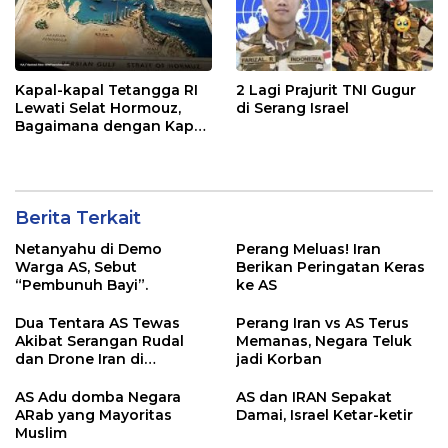
Kapal-kapal Tetangga RI
2 Lagi Prajurit TNI Gugur
Lewati Selat Hormouz,
di Serang Israel
Bagaimana dengan Kapal
Indonesia?
Berita Terkait
Netanyahu di Demo
Perang Meluas! Iran
Warga AS, Sebut
Berikan Peringatan Keras
“Pembunuh Bayi”.
ke AS
Dua Tentara AS Tewas
Perang Iran vs AS Terus
Akibat Serangan Rudal
Memanas, Negara Teluk
dan Drone Iran di
jadi Korban
Yordania, Satu Personel
Masih Hilang
AS Adu domba Negara
AS dan IRAN Sepakat
ARab yang Mayoritas
Damai, Israel Ketar-ketir
Muslim