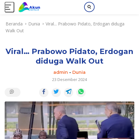
L
Beranda
Dunia
Viral... Prabowo Pidato, Erdogan diduga
a
Walk Out
n
g
s
Viral… Prabowo Pidato, Erdogan
u
n
diduga Walk Out
g
k
admin
-
Dunia
e
23 Desember 2024
k
o
n
t
e
n