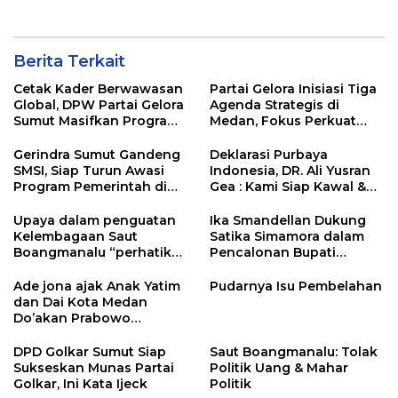
Berita Terkait
Cetak Kader Berwawasan
Partai Gelora Inisiasi Tiga
Global, DPW Partai Gelora
Agenda Strategis di
Sumut Masifkan Program
Medan, Fokus Perkuat
Ideologisasi Dasar
Ideologi dan Kaderisasi
Gerindra Sumut Gandeng
Deklarasi Purbaya
SMSI, Siap Turun Awasi
Indonesia, DR. Ali Yusran
Program Pemerintah di
Gea : Kami Siap Kawal &
Lapangan
Dukung Program Presiden
Prabowo dan Menkeu
Upaya dalam penguatan
Ika Smandellan Dukung
Purbaya
Kelembagaan Saut
Satika Simamora dalam
Boangmanalu “perhatikan
Pencalonan Bupati
4 poin penting”
Tapanuli Utara
Ade jona ajak Anak Yatim
Pudarnya Isu Pembelahan
dan Dai Kota Medan
Do’akan Prabowo
Subianto
DPD Golkar Sumut Siap
Saut Boangmanalu: Tolak
Sukseskan Munas Partai
Politik Uang & Mahar
Golkar, Ini Kata Ijeck
Politik