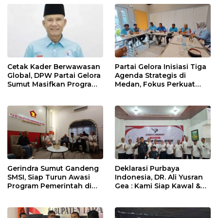
Cetak Kader Berwawasan
Partai Gelora Inisiasi Tiga
Global, DPW Partai Gelora
Agenda Strategis di
Sumut Masifkan Program
Medan, Fokus Perkuat
Ideologisasi Dasar
Ideologi dan Kaderisasi
Gerindra Sumut Gandeng
Deklarasi Purbaya
SMSI, Siap Turun Awasi
Indonesia, DR. Ali Yusran
Program Pemerintah di
Gea : Kami Siap Kawal &
Lapangan
Dukung Program Presiden
Prabowo dan Menkeu
Purbaya