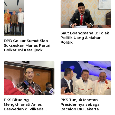
Saut Boangmanalu: Tolak
Politik Uang & Mahar
DPD Golkar Sumut Siap
Politik
Sukseskan Munas Partai
Golkar, Ini Kata Ijeck
PKS Dituding
PKS Tunjuk Mantan
Mengkhianati Anies
Presidennya sebagai
Baswedan di Pilkada
Bacalon DKI Jakarta
Jakarta