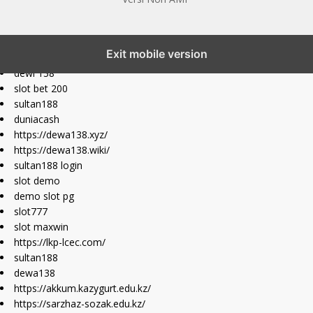
slot777 maxwin
Exit mobile version
slot depo 10k
dewi 138
slot bet 200
sultan188
duniacash
https://dewa138.xyz/
https://dewa138.wiki/
sultan188 login
slot demo
demo slot pg
slot777
slot maxwin
https://lkp-lcec.com/
sultan188
dewa138
https://akkum.kazygurt.edu.kz/
https://sarzhaz-sozak.edu.kz/