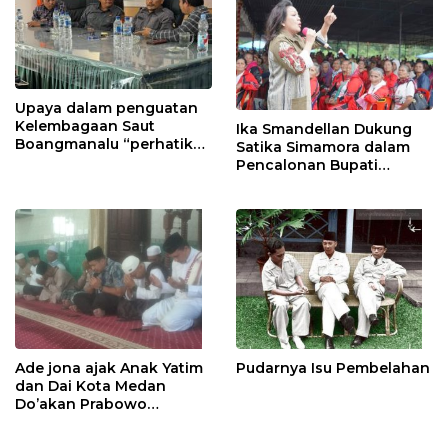
Upaya dalam penguatan
Kelembagaan Saut
Ika Smandellan Dukung
Boangmanalu “perhatikan
Satika Simamora dalam
4 poin penting”
Pencalonan Bupati
Tapanuli Utara
Ade jona ajak Anak Yatim
Pudarnya Isu Pembelahan
dan Dai Kota Medan
Do’akan Prabowo
Subianto