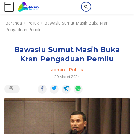
L
Beranda
Politik
Bawaslu Sumut Masih Buka Kran
a
Pengaduan Pemilu
n
g
s
Bawaslu Sumut Masih Buka
u
n
Kran Pengaduan Pemilu
g
k
admin
-
Politik
e
20 Maret 2024
k
o
n
t
e
n