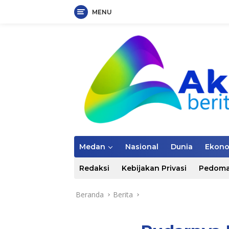
MENU
Langsung
ke
konten
Medan
Nasional
Dunia
Ekon
Redaksi
Kebijakan Privasi
Pedoma
Beranda
Berita