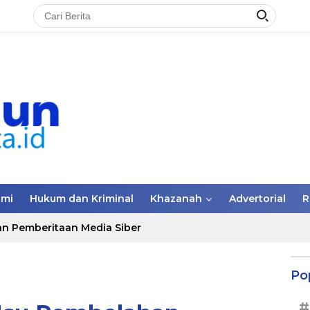
omi
Hukum dan Kriminal
Khazanah
Advertorial
R
n Pemberitaan Media Siber
Po
#