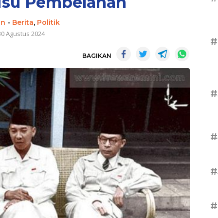
Isu Pembelahan
in
-
Berita
,
Politik
30 Agustus 2024
#
BAGIKAN
#
#
#
#