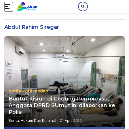
L
a
Abdul Rahim Siregar
n
g
s
u
n
g
k
e
k
o
berita kota medan
n
Buntut Kisruh di Gedung Pemprovsu,
t
e
Anggota DPRD SUmut ini dilaporkan ke
n
Polisi
Berita
,
Hukum Dan Kriminal
|
21 April 2026