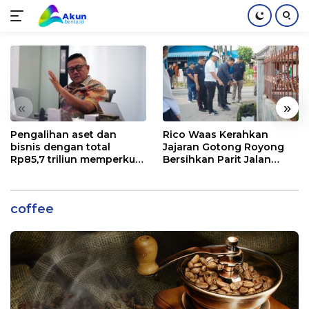
Langsung
ke
konten
«
»
Pengalihan aset dan
Rico Waas Kerahkan
bisnis dengan total
Jajaran Gotong Royong
Rp85,7 triliun memperkuat
Bersihkan Parit Jalan
InfraNexia dalam
Taduan dari Sedimentasi
mengembangkan lebih
Tebal
dari 90% aset jaringan
coffee
Telkom