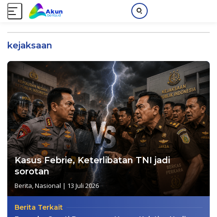
L
a
kejaksaan
n
g
s
u
n
g
k
e
k
o
n
Kasus Febrie, Keterlibatan TNI jadi
t
sorotan
e
Berita
,
Nasional
|
13 Juli 2026
n
Berita Terkait