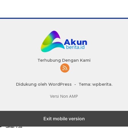
Terhubung Dengan Kami
Didukung oleh WordPress
-
Tema: wpberita.
Versi Non AMP
slot777 maxwin
Exit mobile version
slot depo 10k
dewi 138