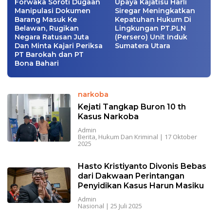
Forwaka Soroti Dugaan
Upaya Kajatisu Harli
Manipulasi Dokumen
Siregar Meningkatkan
Barang Masuk Ke
Kepatuhan Hukum Di
Belawan, Rugikan
Lingkungan PT.PLN
Negara Ratusan Juta
(Persero) Unit Induk
Dan Minta Kajari Periksa
Sumatera Utara
PT Barokah dan PT
Bona Bahari
narkoba
Kejati Tangkap Buron 10 th
Kasus Narkoba
Admin
Berita
,
Hukum Dan Kriminal
|
17 Oktober
2025
Hasto Kristiyanto Divonis Bebas
dari Dakwaan Perintangan
Penyidikan Kasus Harun Masiku
Admin
Nasional
|
25 Juli 2025