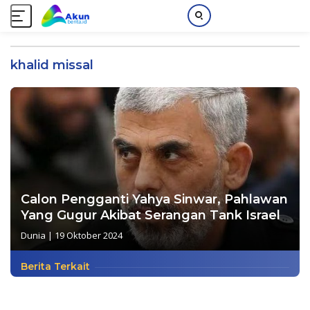
L
a
khalid missal
n
g
s
u
n
g
k
e
k
Calon Pengganti Yahya Sinwar, Pahlawan
o
Yang Gugur Akibat Serangan Tank Israel
n
Dunia
|
19 Oktober 2024
t
e
n
Berita Terkait