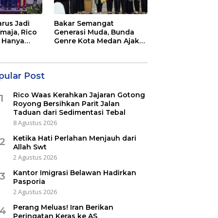
rus Jadi
Bakar Semangat
maja, Rico
Generasi Muda, Bunda
 Hanya
Genre Kota Medan Ajak
a Acara
Remaja Berani Ambil
Sikap
pular Post
Rico Waas Kerahkan Jajaran Gotong
1
Royong Bersihkan Parit Jalan
Taduan dari Sedimentasi Tebal
8 Agustus 2026
Ketika Hati Perlahan Menjauh dari
2
Allah Swt
2 Agustus 2026
Kantor Imigrasi Belawan Hadirkan
3
Pasporia
2 Agustus 2026
Perang Meluas! Iran Berikan
4
Peringatan Keras ke AS