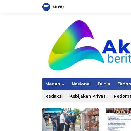
MENU
Langsung
ke
konten
Medan
Nasional
Dunia
Ekon
Redaksi
Kebijakan Privasi
Pedoma