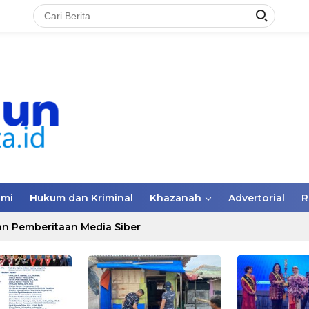
omi
Hukum dan Kriminal
Khazanah
Advertorial
R
n Pemberitaan Media Siber