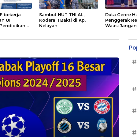
 bekerja
Sambut HUT TNI AL,
Duta Genre Ha
n UI
Koderal I Bakti di Kp.
Penggerak Re
Pendidikan
Nelayan
Waas: Jangan
fesi Advokat
Aktif Saat Ad
Po
#
#
#
#