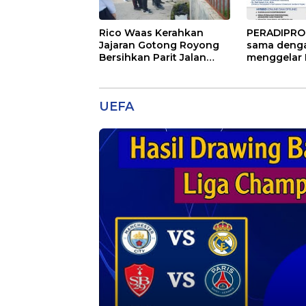
Rico Waas Kerahkan
PERADIPROF
Jajaran Gotong Royong
sama denga
Bersihkan Parit Jalan
menggelar 
Taduan dari Sedimentasi
Khusus Pro
Tebal
(PKPA)
UEFA