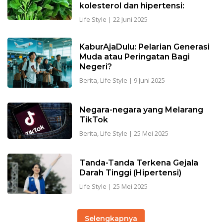
kolesterol dan hipertensi:
Life Style
|
22 Juni 2025
KaburAjaDulu: Pelarian Generasi
Muda atau Peringatan Bagi
Negeri?
Berita
,
Life Style
|
9 Juni 2025
Negara-negara yang Melarang
TikTok
Berita
,
Life Style
|
25 Mei 2025
Tanda-Tanda Terkena Gejala
Darah Tinggi (Hipertensi)
Life Style
|
25 Mei 2025
Selengkapnya