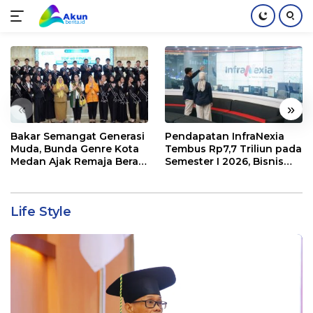
Langsung
ke
konten
«
»
Bakar Semangat Generasi
Pendapatan InfraNexia
Muda, Bunda Genre Kota
Tembus Rp7,7 Triliun pada
Medan Ajak Remaja Berani
Semester I 2026, Bisnis
Ambil Sikap
Eksternal Melonjak 31
Persen
Life Style