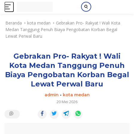
L
Beranda
kota medan
Gebrakan Pro- Rakyat ! Wali Kota
a
Medan Tanggung Penuh Biaya Pengobatan Korban Begal
n
Lewat Perwal Baru
g
s
u
Gebrakan Pro- Rakyat ! Wali
n
g
Kota Medan Tanggung Penuh
k
Biaya Pengobatan Korban Begal
e
k
Lewat Perwal Baru
o
admin
-
kota medan
n
20 Mei 2026
t
e
n