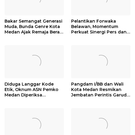
Bakar Semangat Generasi
Pelantikan Forwaka
Muda, Bunda Genre Kota
Belawan, Momentum
Medan Ajak Remaja Berani
Perkuat Sinergi Pers dan
Ambil Sikap
Kejaksaan
Diduga Langgar Kode
Pangdam I/BB dan Wali
Etik, Oknum ASN Pemko
Kota Medan Resmikan
Medan Diperiksa
Jembatan Perintis Garuda,
Inspektorat
Hubungkan Kembali
Medan Polonia-Johor-
Maimun