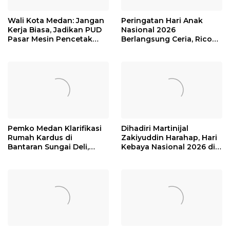
Wali Kota Medan: Jangan
Peringatan Hari Anak
Kerja Biasa, Jadikan PUD
Nasional 2026
Pasar Mesin Pencetak
Berlangsung Ceria, Rico
Keuntungan
Waas Tegaskan Setiap
Anak Punya Hak dan
Ruang Berkarya yang
Sama
Pemko Medan Klarifikasi
Dihadiri Martinijal
Rumah Kardus di
Zakiyuddin Harahap, Hari
Bantaran Sungai Deli,
Kebaya Nasional 2026 di
Penghuninya Ternyata
Medan Berlangsung
Miliki Rumah di Medan
Meriah
Marelan