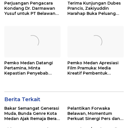
Perjuangan Pengacara
Terima Kunjungan Dubes
Kondang Dr. Darmawan
Prancis, Zakiyuddin
Yusuf untuk PT Belawan
Harahap Buka Peluang
Indah Berbuah Hasil,
Kerja Sama Pendidikan
Pemko Medan Rubuhkan
Hingga Industri Kreatif
Tembok PT SBP
Pemko Medan Datangi
Pemko Medan Apresiasi
Pertamina, Minta
Film Pramuka: Media
Kepastian Penyebab
Kreatif Pembentuk
Antrean Panjang BBM di
Karakter Bangsa di Era
SPBU
Digital
Berita Terkait
Bakar Semangat Generasi
Pelantikan Forwaka
Muda, Bunda Genre Kota
Belawan, Momentum
Medan Ajak Remaja Berani
Perkuat Sinergi Pers dan
Ambil Sikap
Kejaksaan