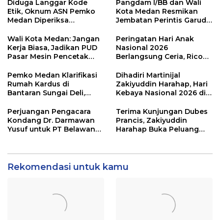
Diduga Langgar Kode
Pangdam I/BB dan Wali
Etik, Oknum ASN Pemko
Kota Medan Resmikan
Medan Diperiksa
Jembatan Perintis Garuda,
Inspektorat
Hubungkan Kembali
Medan Polonia-Johor-
Wali Kota Medan: Jangan
Peringatan Hari Anak
Maimun
Kerja Biasa, Jadikan PUD
Nasional 2026
Pasar Mesin Pencetak
Berlangsung Ceria, Rico
Keuntungan
Waas Tegaskan Setiap
Anak Punya Hak dan
Pemko Medan Klarifikasi
Dihadiri Martinijal
Ruang Berkarya yang
Rumah Kardus di
Zakiyuddin Harahap, Hari
Sama
Bantaran Sungai Deli,
Kebaya Nasional 2026 di
Penghuninya Ternyata
Medan Berlangsung
Miliki Rumah di Medan
Meriah
Perjuangan Pengacara
Terima Kunjungan Dubes
Marelan
Kondang Dr. Darmawan
Prancis, Zakiyuddin
Yusuf untuk PT Belawan
Harahap Buka Peluang
Indah Berbuah Hasil,
Kerja Sama Pendidikan
Pemko Medan Rubuhkan
Hingga Industri Kreatif
Tembok PT SBP
Rekomendasi untuk kamu