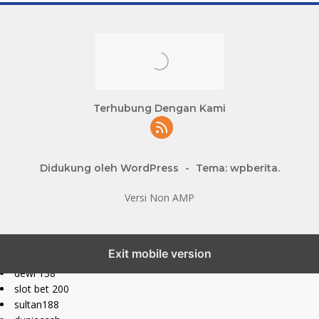
Terhubung Dengan Kami
Didukung oleh WordPress
-
Tema: wpberita.
Versi Non AMP
slot777 maxwin
Exit mobile version
slot depo 10k
dewi 138
slot bet 200
sultan188