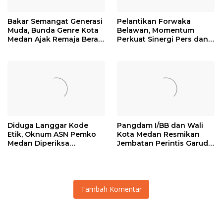
Bakar Semangat Generasi
Pelantikan Forwaka
Muda, Bunda Genre Kota
Belawan, Momentum
Medan Ajak Remaja Berani
Perkuat Sinergi Pers dan
Ambil Sikap
Kejaksaan
Diduga Langgar Kode
Pangdam I/BB dan Wali
Etik, Oknum ASN Pemko
Kota Medan Resmikan
Medan Diperiksa
Jembatan Perintis Garuda,
Inspektorat
Hubungkan Kembali
Medan Polonia-Johor-
Maimun
Tambah Komentar