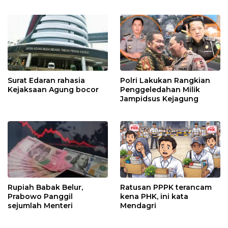
Kejaksaan dalam kasus
MBG?
Surat Edaran rahasia
Polri Lakukan Rangkian
Kejaksaan Agung bocor
Penggeledahan Milik
Jampidsus Kejagung
Rupiah Babak Belur,
Ratusan PPPK terancam
Prabowo Panggil
kena PHK, ini kata
sejumlah Menteri
Mendagri