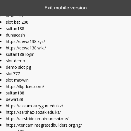
slot777 maxwin
Exit mobile version
slot depo 10k
dewi 138
slot bet 200
sultan188
duniacash
https://dewa138.xyz/
https://dewa138.wiki/
sultan188 login
slot demo
demo slot pg
slot777
slot maxwin
https://lkp-lcec.com/
sultan188
dewa138
https://akkum.kazygurt.edu.kz/
https://sarzhaz-sozak.edu.kz/
https://airstride.umairqureshi.me/
https://tencamintegratedbuilders.org.ng/