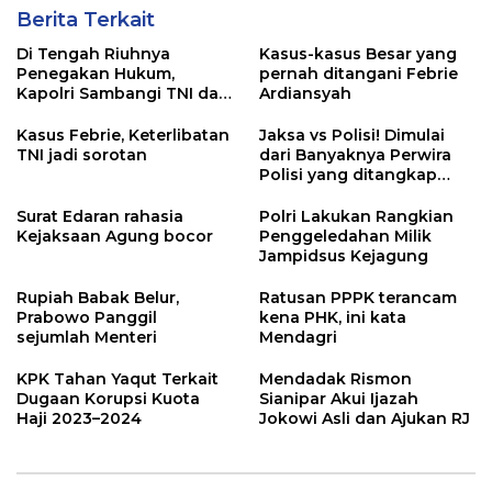
Berita Terkait
Di Tengah Riuhnya
Kasus-kasus Besar yang
Penegakan Hukum,
pernah ditangani Febrie
Kapolri Sambangi TNI dan
Ardiansyah
Kejaksaan
Kasus Febrie, Keterlibatan
Jaksa vs Polisi! Dimulai
TNI jadi sorotan
dari Banyaknya Perwira
Polisi yang ditangkap
Kejaksaan dalam kasus
MBG?
Surat Edaran rahasia
Polri Lakukan Rangkian
Kejaksaan Agung bocor
Penggeledahan Milik
Jampidsus Kejagung
Rupiah Babak Belur,
Ratusan PPPK terancam
Prabowo Panggil
kena PHK, ini kata
sejumlah Menteri
Mendagri
KPK Tahan Yaqut Terkait
Mendadak Rismon
Dugaan Korupsi Kuota
Sianipar Akui Ijazah
Haji 2023–2024
Jokowi Asli dan Ajukan RJ