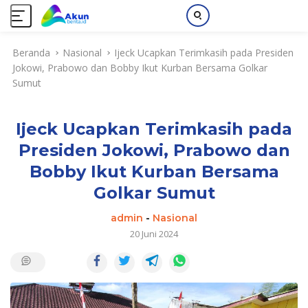
L
Beranda
Nasional
Ijeck Ucapkan Terimkasih pada Presiden
a
Jokowi, Prabowo dan Bobby Ikut Kurban Bersama Golkar
n
Sumut
g
s
u
Ijeck Ucapkan Terimkasih pada
n
g
Presiden Jokowi, Prabowo dan
k
Bobby Ikut Kurban Bersama
e
k
Golkar Sumut
o
admin
-
Nasional
n
20 Juni 2024
t
e
n