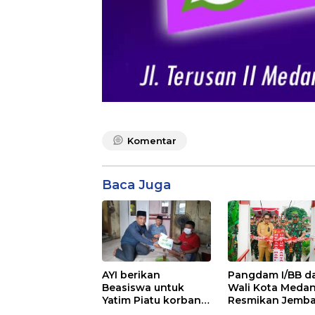
Komentar
Baca Juga
AYI berikan
Pangdam I/BB d
Beasiswa untuk
Wali Kota Meda
Yatim Piatu korban
Resmikan Jemb
pelecehan seksual
Perintis Garuda,