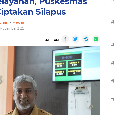
elayanan, Puskesmas
iptakan Silapus
#
dmin
-
Medan
 November 2023
BAGIKAN
#
#
#
#