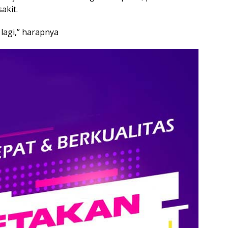
akit.
 lagi,” harapnya