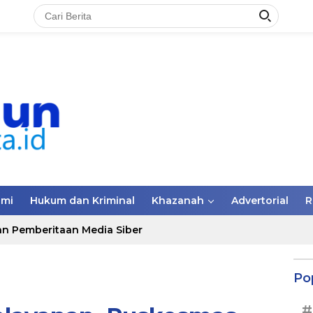
omi
Hukum dan Kriminal
Khazanah
Advertorial
R
n Pemberitaan Media Siber
Po
#