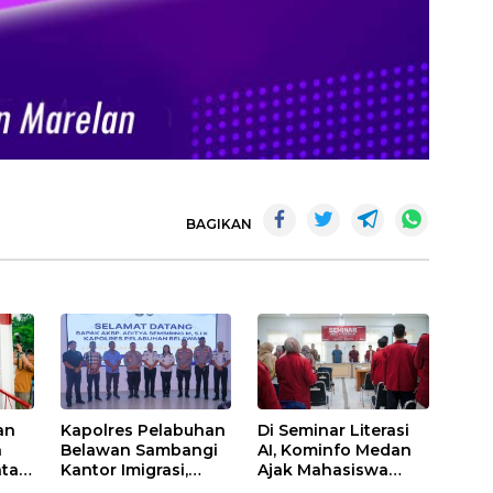
BAGIKAN
an
Kapolres Pelabuhan
Di Seminar Literasi
n
Belawan Sambangi
AI, Kominfo Medan
atan
Kantor Imigrasi,
Ajak Mahasiswa
Perkuat Sinergi
Bijak Manfaatkan