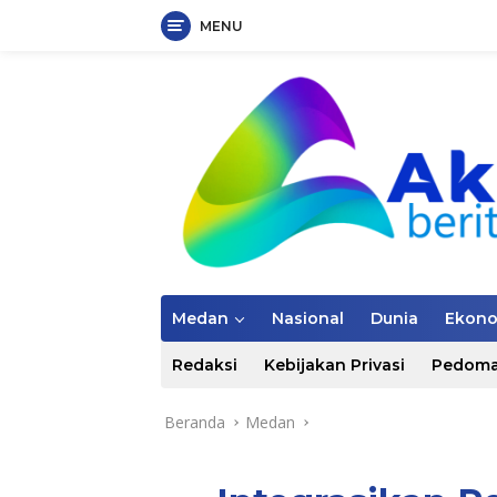
MENU
Langsung
ke
konten
Medan
Nasional
Dunia
Ekon
Redaksi
Kebijakan Privasi
Pedoma
Beranda
Medan