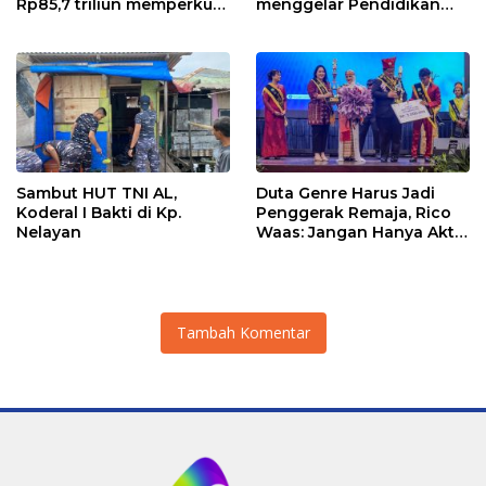
Rp85,7 triliun memperkuat
menggelar Pendidikan
InfraNexia dalam
Khusus Profesi Advokat
mengembangkan lebih
(PKPA)
dari 90% aset jaringan
Telkom
Sambut HUT TNI AL,
Duta Genre Harus Jadi
Koderal I Bakti di Kp.
Penggerak Remaja, Rico
Nelayan
Waas: Jangan Hanya Aktif
Saat Ada Acara
Tambah Komentar