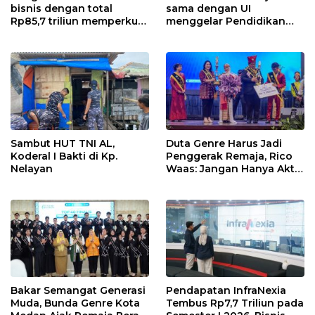
bisnis dengan total
sama dengan UI
Rp85,7 triliun memperkuat
menggelar Pendidikan
InfraNexia dalam
Khusus Profesi Advokat
mengembangkan lebih
(PKPA)
dari 90% aset jaringan
Telkom
Sambut HUT TNI AL,
Duta Genre Harus Jadi
Koderal I Bakti di Kp.
Penggerak Remaja, Rico
Nelayan
Waas: Jangan Hanya Aktif
Saat Ada Acara
Bakar Semangat Generasi
Pendapatan InfraNexia
Muda, Bunda Genre Kota
Tembus Rp7,7 Triliun pada