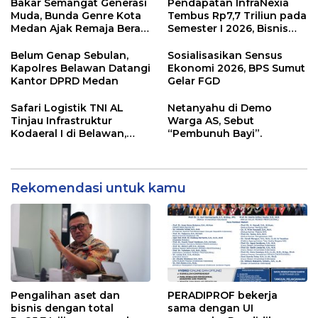
Bakar Semangat Generasi
Pendapatan InfraNexia
Muda, Bunda Genre Kota
Tembus Rp7,7 Triliun pada
Medan Ajak Remaja Berani
Semester I 2026, Bisnis
Ambil Sikap
Eksternal Melonjak 31
Persen
Belum Genap Sebulan,
Sosialisasikan Sensus
Kapolres Belawan Datangi
Ekonomi 2026, BPS Sumut
Kantor DPRD Medan
Gelar FGD
Safari Logistik TNI AL
Netanyahu di Demo
Tinjau Infrastruktur
Warga AS, Sebut
Kodaeral I di Belawan,
“Pembunuh Bayi”.
Fokus Perkuat Dukungan
Operasional
Rekomendasi untuk kamu
Pengalihan aset dan
PERADIPROF bekerja
bisnis dengan total
sama dengan UI