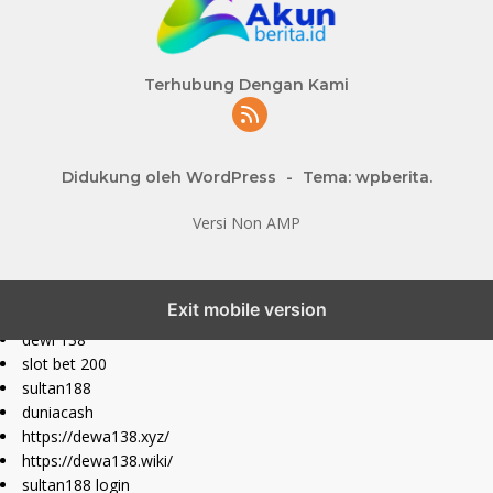
Terhubung Dengan Kami
Didukung oleh WordPress
-
Tema: wpberita.
Versi Non AMP
slot777 maxwin
Exit mobile version
slot depo 10k
dewi 138
slot bet 200
sultan188
duniacash
https://dewa138.xyz/
https://dewa138.wiki/
sultan188 login