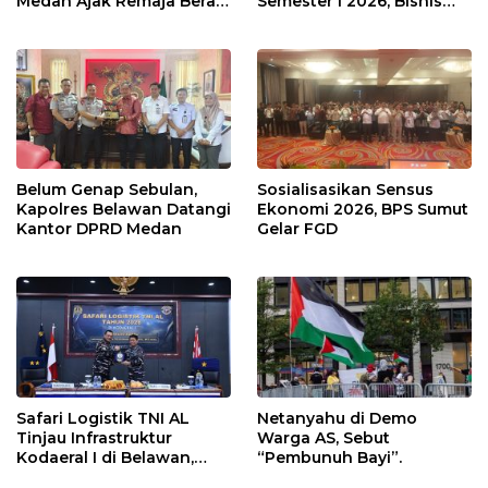
Medan Ajak Remaja Berani
Semester I 2026, Bisnis
Ambil Sikap
Eksternal Melonjak 31
Persen
Belum Genap Sebulan,
Sosialisasikan Sensus
Kapolres Belawan Datangi
Ekonomi 2026, BPS Sumut
Kantor DPRD Medan
Gelar FGD
Safari Logistik TNI AL
Netanyahu di Demo
Tinjau Infrastruktur
Warga AS, Sebut
Kodaeral I di Belawan,
“Pembunuh Bayi”.
Fokus Perkuat Dukungan