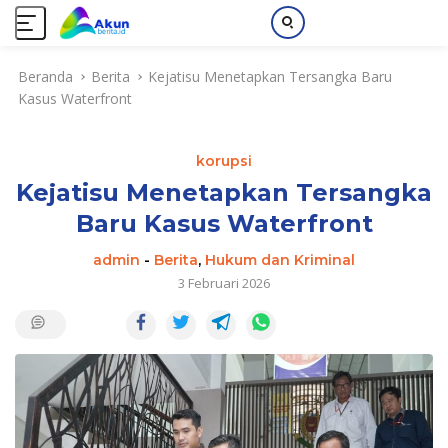
L
Beranda
Berita
Kejatisu Menetapkan Tersangka Baru
a
Kasus Waterfront
n
g
s
korupsi
u
n
Kejatisu Menetapkan Tersangka
g
Baru Kasus Waterfront
k
e
admin
-
Berita
,
Hukum dan Kriminal
k
3 Februari 2026
o
n
t
e
n