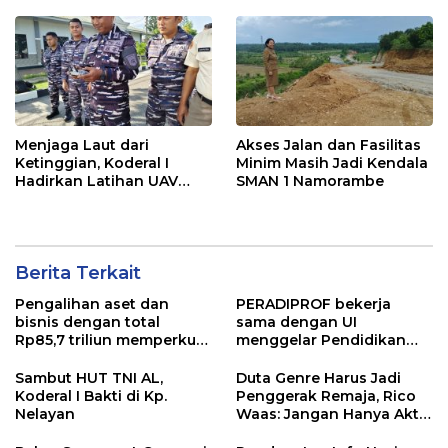
Operasional
Menjaga Laut dari
Akses Jalan dan Fasilitas
Ketinggian, Koderal I
Minim Masih Jadi Kendala
Hadirkan Latihan UAV
SMAN 1 Namorambe
Berteknologi Modern
Berita Terkait
Pengalihan aset dan
PERADIPROF bekerja
bisnis dengan total
sama dengan UI
Rp85,7 triliun memperkuat
menggelar Pendidikan
InfraNexia dalam
Khusus Profesi Advokat
mengembangkan lebih
(PKPA)
Sambut HUT TNI AL,
Duta Genre Harus Jadi
dari 90% aset jaringan
Koderal I Bakti di Kp.
Penggerak Remaja, Rico
Telkom
Nelayan
Waas: Jangan Hanya Aktif
Saat Ada Acara