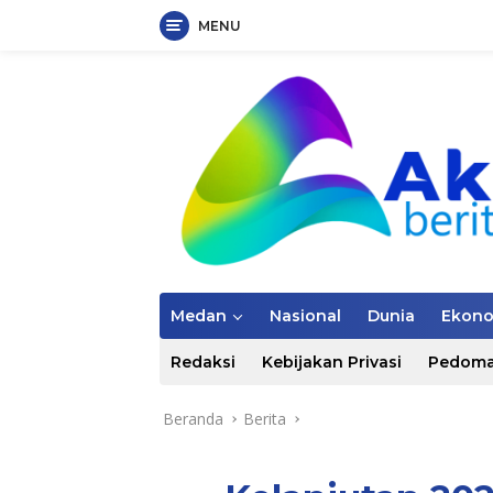
MENU
Langsung
ke
konten
Medan
Nasional
Dunia
Ekon
Redaksi
Kebijakan Privasi
Pedoma
Beranda
Berita