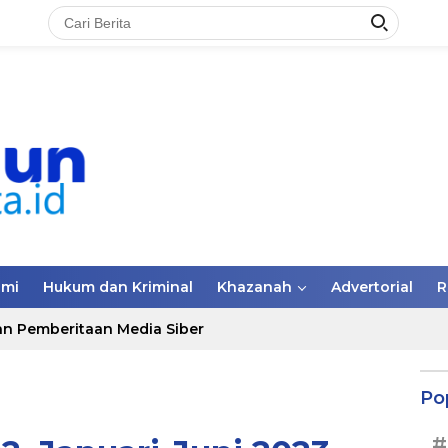
omi
Hukum dan Kriminal
Khazanah
Advertorial
R
n Pemberitaan Media Siber
Po
#