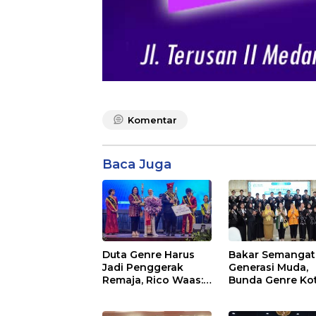
Komentar
Baca Juga
Duta Genre Harus
Bakar Semangat
Jadi Penggerak
Generasi Muda,
Remaja, Rico Waas:
Bunda Genre Ko
Jangan Hanya Aktif
Medan Ajak Rem
Saat Ada Acara
Berani Ambil Sik