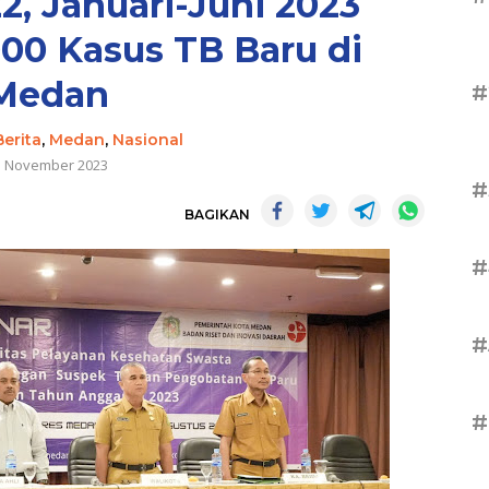
2, Januari-Juni 2023
00 Kasus TB Baru di
Medan
#
Berita
,
Medan
,
Nasional
5 November 2023
#
BAGIKAN
#
#
#