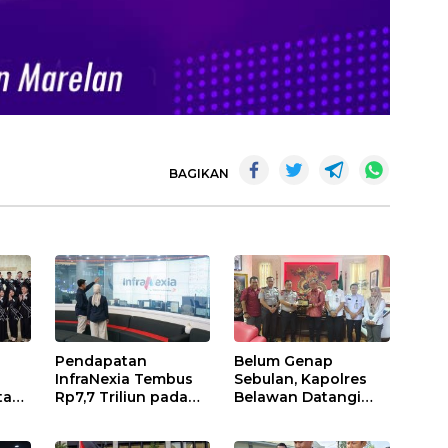
BAGIKAN
Pendapatan
Belum Genap
InfraNexia Tembus
Sebulan, Kapolres
ta
Rp7,7 Triliun pada
Belawan Datangi
aja
Semester I 2026,
Kantor DPRD Medan
ap
Bisnis Eksternal