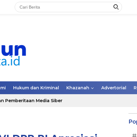
omi
Hukum dan Kriminal
Khazanah
Advertorial
R
n Pemberitaan Media Siber
Po
#