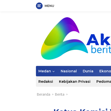
MENU
Langsung
ke
konten
Medan
Nasional
Dunia
Ekon
Redaksi
Kebijakan Privasi
Pedoma
Beranda
Berita