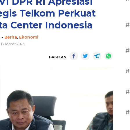
VI DPR RI Apresiasi
egis Telkom Perkuat
a Center Indonesia
#
n
-
Berita
,
Ekonomi
17 Maret 2025
#
BAGIKAN
#
#
#