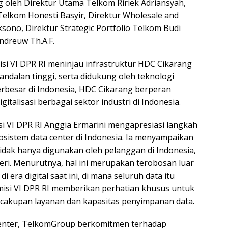
g oleh Direktur Utama Telkom Ririek Adriansyah,
elkom Honesti Basyir, Direktur Wholesale and
ksono, Direktur Strategic Portfolio Telkom Budi
ndreuw Th.A.F.
i VI DPR RI meninjau infrastruktur HDC Cikarang
ndalan tinggi, serta didukung oleh teknologi
 terbesar di Indonesia, HDC Cikarang berperan
alisasi berbagai sektor industri di Indonesia.
i VI DPR RI Anggia Ermarini mengapresiasi langkah
sistem data center di Indonesia. Ia menyampaikan
tidak hanya digunakan oleh pelanggan di Indonesia,
geri. Menurutnya, hal ini merupakan terobosan luar
i era digital saat ini, di mana seluruh data itu
isi VI DPR RI memberikan perhatian khusus untuk
akupan layanan dan kapasitas penyimpanan data.
center, TelkomGroup berkomitmen terhadap