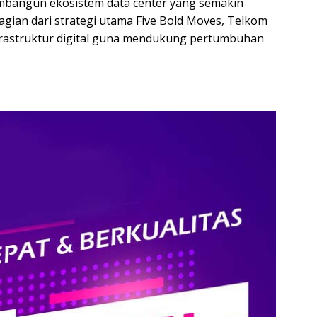
bangun ekosistem data center yang semakin
agian dari strategi utama Five Bold Moves, Telkom
frastruktur digital guna mendukung pertumbuhan