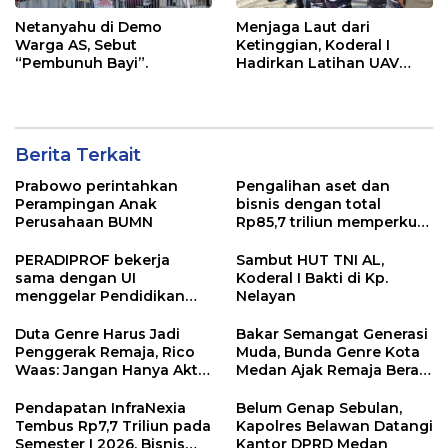
Netanyahu di Demo
Menjaga Laut dari
Warga AS, Sebut
Ketinggian, Koderal I
“Pembunuh Bayi”.
Hadirkan Latihan UAV
Berteknologi Modern
Berita Terkait
Prabowo perintahkan
Pengalihan aset dan
Perampingan Anak
bisnis dengan total
Perusahaan BUMN
Rp85,7 triliun memperkuat
InfraNexia dalam
mengembangkan lebih
PERADIPROF bekerja
Sambut HUT TNI AL,
dari 90% aset jaringan
sama dengan UI
Koderal I Bakti di Kp.
Telkom
menggelar Pendidikan
Nelayan
Khusus Profesi Advokat
(PKPA)
Duta Genre Harus Jadi
Bakar Semangat Generasi
Penggerak Remaja, Rico
Muda, Bunda Genre Kota
Waas: Jangan Hanya Aktif
Medan Ajak Remaja Berani
Saat Ada Acara
Ambil Sikap
Pendapatan InfraNexia
Belum Genap Sebulan,
Tembus Rp7,7 Triliun pada
Kapolres Belawan Datangi
Semester I 2026, Bisnis
Kantor DPRD Medan