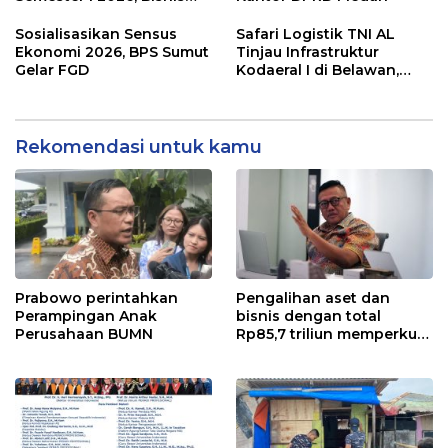
Eksternal Melonjak 31
Persen
Sosialisasikan Sensus
Safari Logistik TNI AL
Ekonomi 2026, BPS Sumut
Tinjau Infrastruktur
Gelar FGD
Kodaeral I di Belawan,
Fokus Perkuat Dukungan
Operasional
Rekomendasi untuk kamu
Prabowo perintahkan
Pengalihan aset dan
Perampingan Anak
bisnis dengan total
Perusahaan BUMN
Rp85,7 triliun memperkuat
InfraNexia dalam
mengembangkan lebih
dari 90% aset jaringan
Telkom