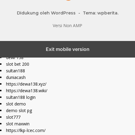
Didukung oleh WordPress
-
Tema: wpberita.
Versi Non AMP
slot777 maxwin
Exit mobile version
slot depo 10k
dewi 138
slot bet 200
sultan188
duniacash
https://dewa138.xyz/
https://dewa138.wiki/
sultan188 login
slot demo
demo slot pg
slot777
slot maxwin
https://lkp-lcec.com/