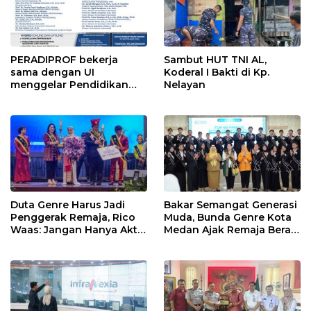
PERADIPROF bekerja
Sambut HUT TNI AL,
sama dengan UI
Koderal I Bakti di Kp.
menggelar Pendidikan
Nelayan
Khusus Profesi Advokat
(PKPA)
Duta Genre Harus Jadi
Bakar Semangat Generasi
Penggerak Remaja, Rico
Muda, Bunda Genre Kota
Waas: Jangan Hanya Aktif
Medan Ajak Remaja Berani
Saat Ada Acara
Ambil Sikap