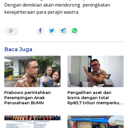
Dengan demikian akan mendorong peningkatan
kesejahteraan para perajin wastra.
Baca Juga
Prabowo perintahkan
Pengalihan aset dan
Perampingan Anak
bisnis dengan total
Perusahaan BUMN
Rp85,7 triliun memperkuat
InfraNexia dalam
mengembangkan lebih
dari 90% aset jaringan
Telkom