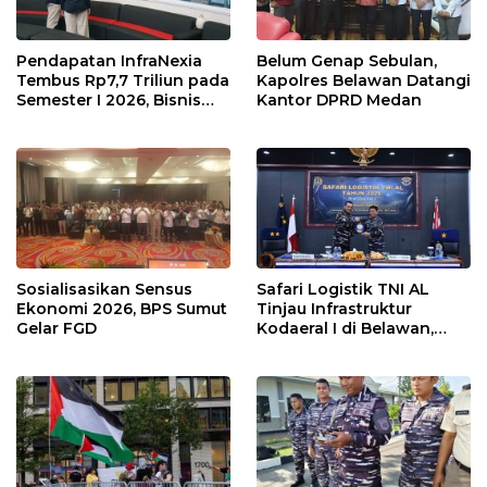
Pendapatan InfraNexia
Belum Genap Sebulan,
Tembus Rp7,7 Triliun pada
Kapolres Belawan Datangi
Semester I 2026, Bisnis
Kantor DPRD Medan
Eksternal Melonjak 31
Persen
Sosialisasikan Sensus
Safari Logistik TNI AL
Ekonomi 2026, BPS Sumut
Tinjau Infrastruktur
Gelar FGD
Kodaeral I di Belawan,
Fokus Perkuat Dukungan
Operasional