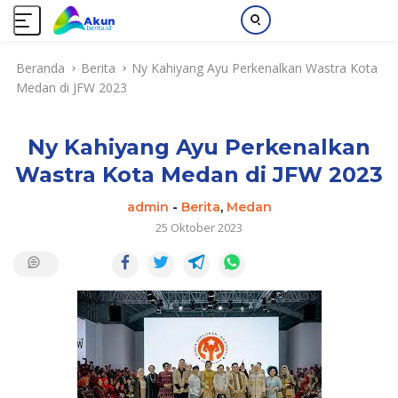
L
Beranda
Berita
Ny Kahiyang Ayu Perkenalkan Wastra Kota
a
Medan di JFW 2023
n
g
s
Ny Kahiyang Ayu Perkenalkan
u
n
Wastra Kota Medan di JFW 2023
g
k
admin
-
Berita
,
Medan
e
25 Oktober 2023
k
o
n
t
e
n