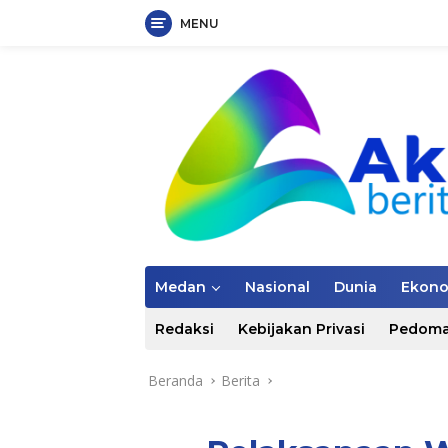
MENU
Langsung
ke
konten
Medan
Nasional
Dunia
Ekon
Redaksi
Kebijakan Privasi
Pedoma
Beranda
Berita