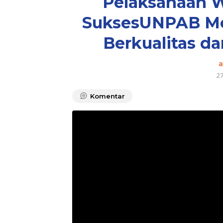
Pelaksanaan 
SuksesUNPAB Me
Berkualitas d
2
Komentar