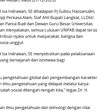
Hall Medan, Rabu (27/12/2023).
sa Indrawan, SE dihadapan Pj Gubsu Hassanudin,
ji Perkasa Alam, Staf Ahli Bupati Langkat, LLDkti
nan Panca Budi dan Dewan Guru Besar Universitas
an menyatakan, semua Lulusan UNPAB dapat terus
ribusi nyata untuk masyarakat, bangsa dan
nusia unggul.
Isa Indrawan, SE menyebutkan pada pelaksanaan
 yang bersejarah dan istimewa bagi
 pengetahuan global dan pengembangan karakter
an ilmu pengetahuan yang didapat melalui karya-
lah sosial ditengah-tengah kita,” tegas Dr. H.
 ilmu pengetahuan dan telnologi dengan nilai