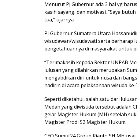
Menurut Pj Gubernur ada 3 hal yg harus k
kasih sayang, dan motivasi. “Saya butuh
tua,” ujarnya.
PJ Gubernur Sumatera Utara Hassanudi
wisudawan/wisudawati serta berharap 
pengetahuannya di masyarakat untuk 
“Terimakasih kepada Rektor UNPAB Med
lulusan yang dilahirkan merupakan Sum
mengabdikan diri untuk nusa dan bang
hadirin di acara pelaksanaan wisuda ke-
Seperti diketahui, salah satu dari lul
Medan yang diwisuda tersebut adalah 
gelar Magister Hukum (MH) setelah su
Magister Prodi S2 Magister Hukum.
CEO Sumut24 Group Rianto SH MH usai d