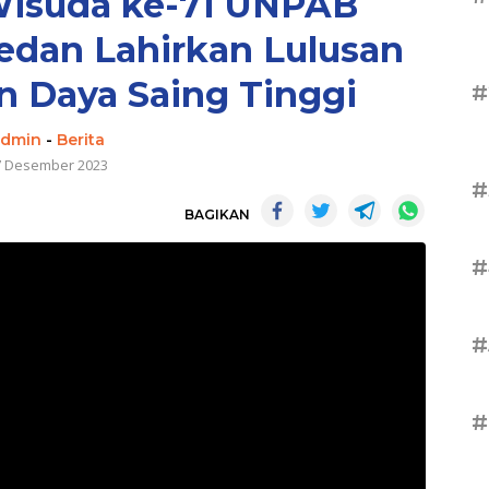
Wisuda ke-71 UNPAB
dan Lahirkan Lulusan
an Daya Saing Tinggi
#
admin
-
Berita
7 Desember 2023
#
BAGIKAN
#
#
#