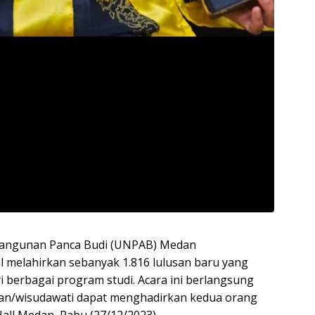
mbangunan Panca Budi (UNPAB) Medan
l melahirkan sebanyak 1.816 lulusan baru yang
ri berbagai program studi. Acara ini berlangsung
an/wisudawati dapat menghadirkan kedua orang