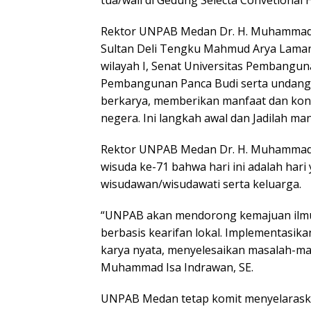
tua/wali di Gedung Selecta Convetional 
Rektor UNPAB Medan Dr. H. Muhammad I
Sultan Deli Tengku Mahmud Arya Lamanji
wilayah I, Senat Universitas Pembangu
Pembangunan Panca Budi serta undang
berkarya, memberikan manfaat dan kont
negera. Ini langkah awal dan Jadilah ma
Rektor UNPAB Medan Dr. H. Muhammad 
wisuda ke-71 bahwa hari ini adalah hari
wisudawan/wisudawati serta keluarga.
“UNPAB akan mendorong kemajuan ilmu
berbasis kearifan lokal. Implementasik
karya nyata, menyelesaikan masalah-masa
Muhammad Isa Indrawan, SE.
UNPAB Medan tetap komit menyelaraskan