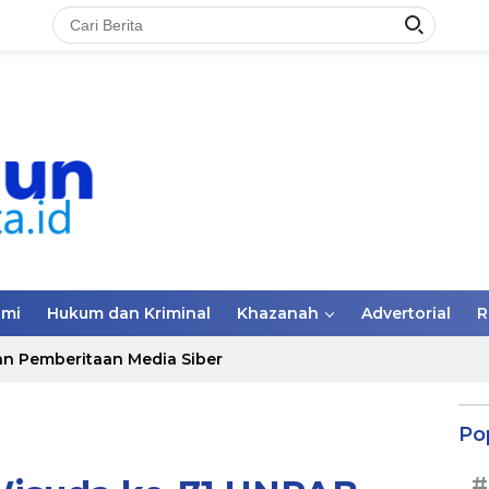
omi
Hukum dan Kriminal
Khazanah
Advertorial
R
n Pemberitaan Media Siber
Po
#