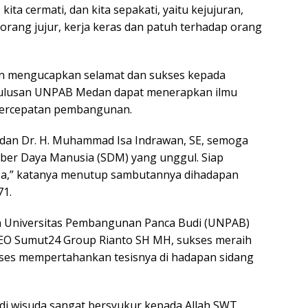
ita cermati, dan kita sepakati, yaitu kejujuran,
 orang jujur, kerja keras dan patuh terhadap orang
n mengucapkan selamat dan sukses kepada
lulusan UNPAB Medan dapat menerapkan ilmu
percepatan pembangunan.
an Dr. H. Muhammad Isa Indrawan, SE, semoga
ber Daya Manusia (SDM) yang unggul. Siap
sa,” katanya menutup sambutannya dihadapan
71.
usan Universitas Pembangunan Panca Budi (UNPAB)
CEO Sumut24 Group Rianto SH MH, sukses meraih
kses mempertahankan tesisnya di hadapan sidang
i wisuda sangat bersyukur kepada Allah SWT,