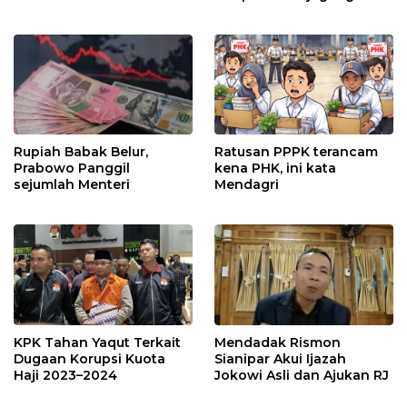
Rupiah Babak Belur,
Ratusan PPPK terancam
Prabowo Panggil
kena PHK, ini kata
sejumlah Menteri
Mendagri
KPK Tahan Yaqut Terkait
Mendadak Rismon
Dugaan Korupsi Kuota
Sianipar Akui Ijazah
Haji 2023–2024
Jokowi Asli dan Ajukan RJ