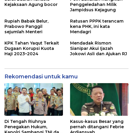
Kejaksaan Agung bocor
Penggeledahan Milik
Jampidsus Kejagung
Rupiah Babak Belur,
Ratusan PPPK terancam
Prabowo Panggil
kena PHK, ini kata
sejumlah Menteri
Mendagri
KPK Tahan Yaqut Terkait
Mendadak Rismon
Dugaan Korupsi Kuota
Sianipar Akui Ijazah
Haji 2023–2024
Jokowi Asli dan Ajukan RJ
Rekomendasi untuk kamu
Di Tengah Riuhnya
Kasus-kasus Besar yang
Penegakan Hukum,
pernah ditangani Febrie
Kapolri Sambangi TNI dan
Ardiansyah