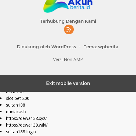
Terhubung Dengan Kami
Didukung oleh WordPress
-
Tema: wpberita.
Versi Non AMP
slot777 maxwin
Exit mobile version
slot depo 10k
dewi 138
slot bet 200
sultan188
duniacash
https://dewa138.xyz/
https://dewa138.wiki/
sultan188 login