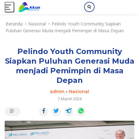
L
Beranda
Nasional
Pelindo Youth Community Siapkan
a
Puluhan Generasi Muda menjadi Pemimpin di Masa Depan
n
g
s
Pelindo Youth Community
u
n
Siapkan Puluhan Generasi Muda
g
menjadi Pemimpin di Masa
k
e
Depan
k
admin
-
Nasional
o
7 Maret 2024
n
t
e
n