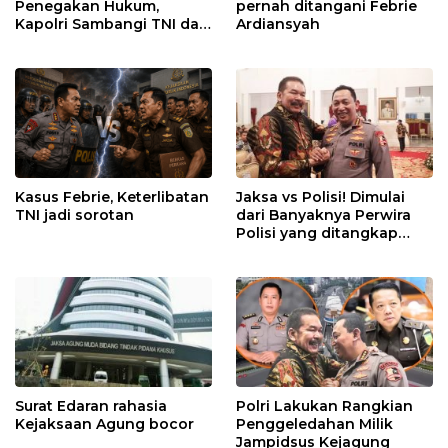
Penegakan Hukum,
pernah ditangani Febrie
Kapolri Sambangi TNI dan
Ardiansyah
Kejaksaan
Kasus Febrie, Keterlibatan
Jaksa vs Polisi! Dimulai
TNI jadi sorotan
dari Banyaknya Perwira
Polisi yang ditangkap
Kejaksaan dalam kasus
MBG?
Surat Edaran rahasia
Polri Lakukan Rangkian
Kejaksaan Agung bocor
Penggeledahan Milik
Jampidsus Kejagung