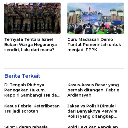
Ternyata Tentara Israel
Guru Madrasah Demo
Bukan Warga Negaranya
Tuntut Pemerintah untuk
sendiri, Lalu dari mana?
menjadi PPPK
Berita Terkait
Di Tengah Riuhnya
Kasus-kasus Besar yang
Penegakan Hukum,
pernah ditangani Febrie
Kapolri Sambangi TNI dan
Ardiansyah
Kejaksaan
Kasus Febrie, Keterlibatan
Jaksa vs Polisi! Dimulai
TNI jadi sorotan
dari Banyaknya Perwira
Polisi yang ditangkap
Kejaksaan dalam kasus
MBG?
Surat Edaran rahasia
Polri Lakukan Rangkian